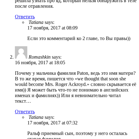
решила узнать про яд, который нельзя обнаружить в теле
после отравления.
Ответить
Tatiana
says:
17 ноября, 2017 at 08:09
Если это комментарий ко 2 главе, то Вы правы))
Romashkin
says:
16 ноября, 2017 at 18:05
Почему у мальчика фамилия Paton, ведь это имя матери?
В то же время, пишется что «we thought that soon she
would become Mrs. Roger Ackroyd.» словно скрывается её
имя)) Я может быть что-то не понимаю в английских
именах и фамилиях)) Или я невнимательно читал
текст…
Ответить
Tatiana
says:
17 ноября, 2017 at 07:32
Ральф приемный сын, поэтому у него осталась
старая фамилия.