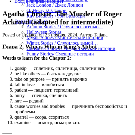
Вход в личный кабинет
Jack London / Джек Лондон
O. Henry / О. Генри
Agatha Christie. The Murder of Roger
Ray Bradbury / Рэй Брэдбери
Ackroyd (adapted for intermediate)
Stories in English
Autumn Stories / Случилось осенью…
Halloween Stories
Posted or Updated on
23 ноября, 2024
. Автор
Tatiana
Mystic Stories / Мистические истории
Winter Stories / Случилось зимой…
Глава 2.
Who is Who in King’s Abbot
Christmas Stories / Рождественские истории
Funny Stories/ Смешные истории
Words to learn for the Chapter 2:
gossip — сплетник, сплетница, сплетничать
be like others — быть как другие
take on purpose — принять нарочно
fall in love — влюбиться
patient — пациент, терпеливый
hurry — спешка, спешить
rare — редкий
cause worries and troubles — причинять беспокойство и
проблемы
quarrel — ссора, ссориться
examine — осмотр, осматривать
——