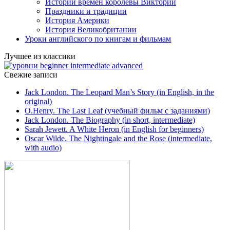
Истории времен королевы Виктории
Праздники и традиции
История Америки
История Великобритании
Уроки английского по книгам и фильмам
Лучшее из классики
Свежие записи
Jack London. The Leopard Man’s Story (in English, in the
original)
O.Henry. The Last Leaf (учебный фильм с заданиями)
Jack London. The Biography (in short, intermediate)
Sarah Jewett. A White Heron (in English for beginners)
Oscar Wilde. The Nightingale and the Rose (intermediate,
with audio)