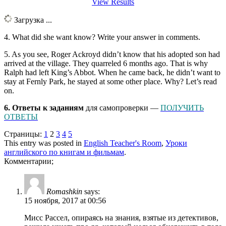
View Results
Загрузка ...
4. What did she want know? Write your answer in comments.
5. As you see, Roger Ackroyd didn’t know that his adopted son had
arrived at the village. They quarreled 6 months ago. That is why
Ralph had left King’s Abbot. When he came back, he didn’t want to
stay at Fernly Park, he stayed at some other place. Why? Let’s read
on.
6. Ответы к заданиям
для самопроверки —
ПОЛУЧИТЬ
ОТВЕТЫ
Страницы:
1
2
3
4
5
This entry was posted in
English Teacher's Room
,
Уроки
английского по книгам и фильмам
.
Комментарии;
Romashkin
says:
15 ноября, 2017 at 00:56
Мисс Рассел, опираясь на знания, взятые из детективов,