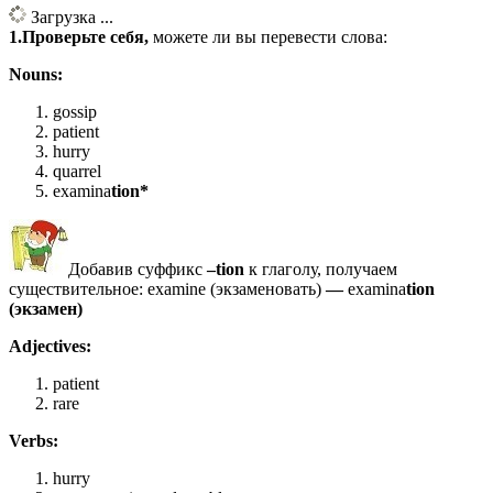
Загрузка ...
1.Проверьте себя,
можете ли вы перевести слова:
Nouns:
gossip
patient
hurry
quarrel
examina
tion*
Добавив суффикс
–tion
к глаголу, получаем
существительное: examine (экзаменовать)
—
examina
tion
(экзамен)
Adjectives:
patient
rare
Verbs:
hurry