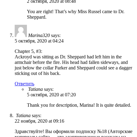
2 октября, 2020 at 08:48
You are right! That’s why Miss Russel came to Dr.
Sheppard.
Marina320
says:
5 октября, 2020 at 04:24
Chapter 5, #3:
Ackroyd was sitting as Dr. Sheppard had left him in the
armchair before the fire. His head had fallen sideways, and
just below the collar Parker and Sheppard could see a dagger
sticking out of his back.
Ответить
Tatiana
says:
5 октября, 2020 at 07:20
Thank you for description, Marina! It is quite detailed.
Tatiana
says:
22 ноября, 2020 at 09:16
Здравствуйте! Вы оформили подписку №18 (Авторскме
материалы сайта — это адаптированные рассказы на