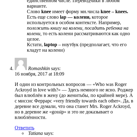
единственном числе. Переводчики в любом
варианте.
Слово
knee
имеет форму мн.числа
knee – knees.
Есть еще слово
lap — колени,
которое
используется в особом контексте. Например,
положить книгу на колени, посадить ребенка на
колени,
то есть колени рассматриваются как одно
целое.
Кстати,
laptop
– ноутбук (предполагает, что его
кладут на колени)
Romashkin
says:
16 ноября, 2017 at 18:09
И один из контрольных вопросов — «Who was Roger
Ackroyd in love with?» — Здесь немного не ясно. Роджер
был влюблён в жену (до женитьбы, по крайней мере). А
с миссис Феррарс «very friendly towards each other». Да, в
деревне все думали, что она станет Mrs. Roger Ackroyd,
но в деревне же «gossip» и это не доказывает о
влюблённости.
Ответить
Tatiana
says: