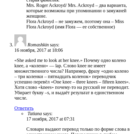
Mrs. Roger Ackroyd/ Mrs. Ackroyd – два варианта,
которые возможны при упоминании о замужней
женщине.
Flora Ackroyd – не замужем, поэтому она – Miss
Flora Ackroyd (имя Flora — ее собственное)
Romashkin
says:
16 ноября, 2017 at 18:06
«She asked me to look at her knee.» Почему одно колено
knee, а «колени» — lap. Слово knee не имеет
множественного числа? Например, фразу «одно колено
– три коленки – пятнадцать коленок» переводчик
успешно перевёл «One knee – three knees – fifteen knees».
Хотя слово «knees» почему-то на русский не переводит.
Убирает букву –s, и выдаёт результат в единственном
числе.
Ответить
Tatiana
says:
17 ноября, 2017 at 07:31
Словари выдают перевод только по форме слова в