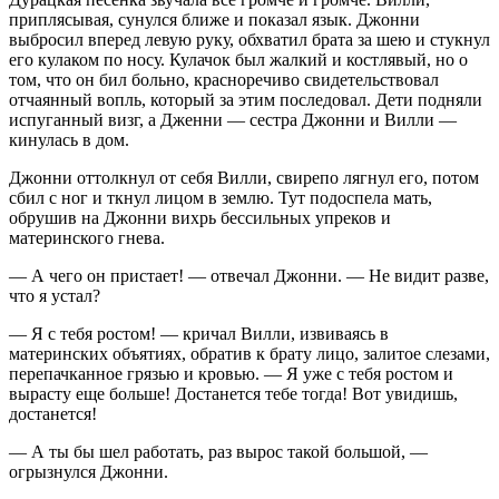
приплясывая, сунулся ближе и показал язык. Джонни
выбросил вперед левую руку, обхватил брата за шею и стукнул
его кулаком по носу. Кулачок был жалкий и костлявый, но о
том, что он бил больно, красноречиво свидетельствовал
отчаянный вопль, который за этим последовал. Дети подняли
испуганный визг, а Дженни — сестра Джонни и Вилли —
кинулась в дом.
Джонни оттолкнул от себя Вилли, свирепо лягнул его, потом
сбил с ног и ткнул лицом в землю. Тут подоспела мать,
обрушив на Джонни вихрь бессильных упреков и
материнского гнева.
— А чего он пристает! — отвечал Джонни. — Не видит разве,
что я устал?
— Я с тебя ростом! — кричал Вилли, извиваясь в
материнских объятиях, обратив к брату лицо, залитое слезами,
перепачканное грязью и кровью. — Я уже с тебя ростом и
вырасту еще больше! Достанется тебе тогда! Вот увидишь,
достанется!
— А ты бы шел работать, раз вырос такой большой, —
огрызнулся Джонни.