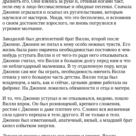
дразнить его. Они взялись за руки и, отбивая ногами такт,
пели ему в лицо бессмысленные и обидные песенки. Сначала
Джонни огрызался и осыпал их ругательствами, которым
научился от мастеров. Увидя, что это бесполезно, и вспомнив
о своем достоинстве взрослого, он вновь погрузился в
угрюмое молчание.
Заводилой был десятилетний брат Вилли, второй после
Джонни. Джонни не питал к нему особо нежных чувств. Его
жизнь была рано омрачена необходимостью постоянно в чем-
нибудь уступать Вилли и от чего-то ради него отказываться.
Джонни считал, что Вилли в большом долгу перед ним и что
он неблагодарный мальчишка. В ту отдаленную пору, когда
Джонни сам мог бы играть, необходимость нянчить Вилли
отняла у него большую часть детства. Вилли тогда был
младенцем, а мать, как и сейчас, целыми днями работала на
фабрике. На Джонни ложились обязанности и отца и матери.
И то, что Джонни уступал и не отказывался, видимо, пошло
Вилли впрок. Он был розовощекий, крепкого сложения,
ростом с Джонни и даже плотнее его. Словно вся жизненная
сила одного перешла в тело другого. И не только в тело.
Джонни был измотанный, апатичный, вялый, а младший брат
кипел избытком энергии.
Дурацкая песенка звучала все громче и громче. Вилли,