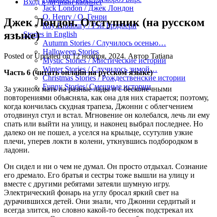
Вход в личный кабинет
Jack London / Джек Лондон
O. Henry / О. Генри
Джек Лондон. Отступник (на русском
Ray Bradbury / Рэй Брэдбери
языке)
Stories in English
Autumn Stories / Случилось осенью…
Halloween Stories
Posted or Updated on
12 ноября, 2024
. Автор
Tatiana
Mystic Stories / Мистические истории
Winter Stories / Случилось зимой…
Часть 6 (читать онлайн на русском языке)
Christmas Stories / Рождественские истории
Funny Stories/ Смешные истории
За ужином мать на разные лады и с бесконечными
повторениями объясняла, как она для них старается; поэтому,
когда кончилась скудная трапеза, Джонни с облегчением
отодвинул стул и встал. Мгновение он колебался, лечь ли ему
спать или выйти на улицу, и наконец выбрал последнее. Но
далеко он не пошел, а уселся на крыльце, ссутулив узкие
плечи, уперев локти в колени, уткнувшись подбородком в
ладони.
Он сидел и ни о чем не думал. Он просто отдыхал. Сознание
его дремало. Его братья и сестры тоже вышли на улицу и
вместе с другими ребятами затеяли шумную игру.
Электрический фонарь на углу бросал яркий свет на
дурачившихся детей. Они знали, что Джонни сердитый и
всегда злится, но словно какой-то бесенок подстрекал их