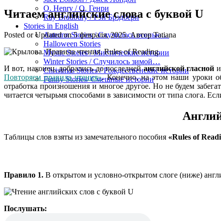
O. Henry / О. Генри
Читаем английские слова с буквой U
Ray Bradbury / Рэй Брэдбери
Stories in English
Posted or Updated on
5 февраля, 2025
. Автор
Tatiana
Autumn Stories / Случилось осенью…
Halloween Stories
Mystic Stories / Мистические истории
Winter Stories / Случилось зимой…
И вот, наконец, добрались до последней
английской гласной
и
Christmas Stories / Рождественские истории
Повторяем правила чтения»
. Конечно, на этом наши уроки о
Funny Stories/ Смешные истории
отработка произношения и многое другое. Но не будем забега
читается четырьмя способами в зависимости от типа слога. Ес
Англий
Таблицы слов взяты из замечательного пособия
«Rules of Rea
Правило 1.
В открытом и условно-открытом слоге (ниже) англи
Послушать: