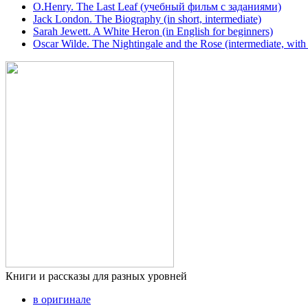
O.Henry. The Last Leaf (учебный фильм с заданиями)
Jack London. The Biography (in short, intermediate)
Sarah Jewett. A White Heron (in English for beginners)
Oscar Wilde. The Nightingale and the Rose (intermediate, with
Книги и рассказы для разных уровней
в оригинале