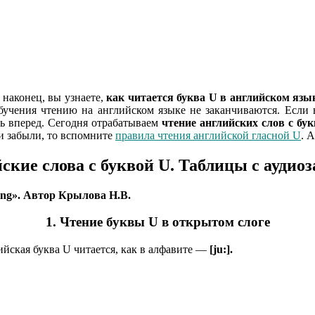
 наконец, вы узнаете,
как читается буква U в английском язы
бучения чтению на английском языке не заканчиваются. Если в
ть вперед. Сегодня отрабатываем
чтение английских слов с бу
ли забыли, то вспомните
правила чтения английской гласной U
. 
ские слова с буквой U. Таблицы c аудио
ding». Автор Крылова Н.В.
1. Чтение буквы U в открытом слоге
йская буква U читается, как в алфавите —
[ju:].