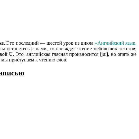
ке.
Это последний — шестой урок из цикла
«Aнглийский язык.
ы останетесь с нами, то вас ждет чтение небольших текстов,
квой U.
Это английская гласная произносится [ju:], но опять же
А мы приступаем к чтению слов.
записью