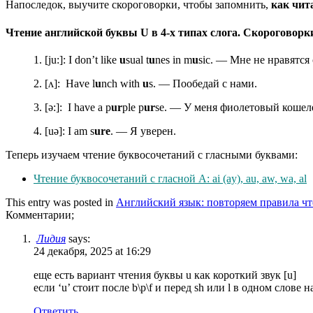
Напоследок, выучите скороговорки, чтобы запомнить,
как чит
Чтение английской буквы U в 4-х типах слога. Скороговорк
1. [ju:]: I don’t like
u
sual t
u
nes in m
u
sic. — Мне не нравятс
2. [ʌ]: Have l
u
nch with
u
s. — Пообедай с нами.
3. [ə:]: I have a p
ur
ple p
ur
se. — У меня фиолетовый кошел
4. [uə]: I am s
ure
. — Я уверен.
Теперь изучаем чтение буквосочетаний с гласными буквами:
Чтение буквосочетаний с гласной A: ai (ay), au, aw, wa, al
This entry was posted in
Английский язык: повторяем правила ч
Комментарии;
Лидия
says:
24 декабря, 2025 at 16:29
еще есть вариант чтения буквы u как короткий звук [u]
если ‘u’ стоит после b\p\f и перед sh или l в одном слове нап
Ответить