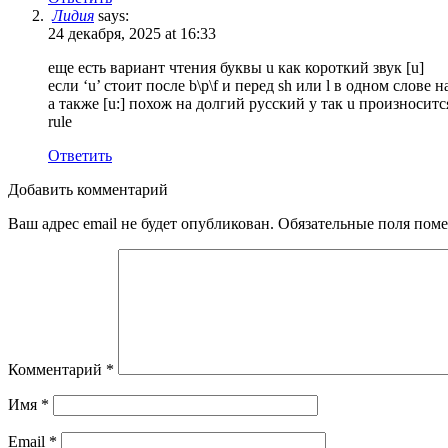
Лидия
says:
24 декабря, 2025 at 16:33
еще есть вариант чтения буквы u как короткий звук [u]
если ‘u’ стоит после b\p\f и перед sh или l в одном слове нап
а также [u:] похож на долгий русский у так u произносится
rule
Ответить
Добавить комментарий
Ваш адрес email не будет опубликован.
Обязательные поля пом
Комментарий
*
Имя
*
Email
*