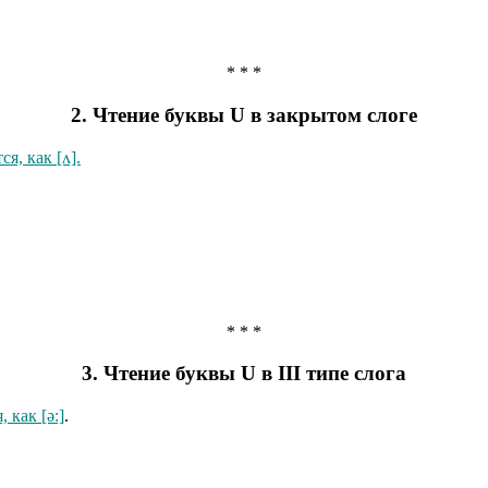
* * *
2. Чтение буквы U в закрытом слоге
ся, как [ʌ].
* * *
3. Чтение буквы U в III типе слога
, как [ə:]
.