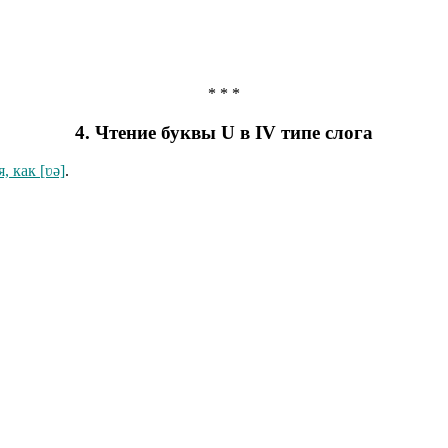
* * *
4. Чтение буквы U в IV типе слога
, как [ʋə]
.