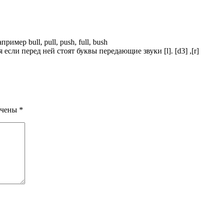
ример bull, pull, push, full, bush
 если перед ней стоят буквы передающие звуки [l]. [d3] ,[r]
ечены
*