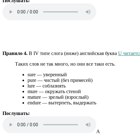
Послушать:
Правило 4.
В IV типе слога (ниже) английская буква
U читается
Таких слов не так много, но они все таки есть.
sure — уверенный
pure — чистый (без примесей)
lure — соблазнять
mure — окружать стеной
mature — зрелый (взрослый)
endure — вытерпеть, выдержать
Послушать:
А