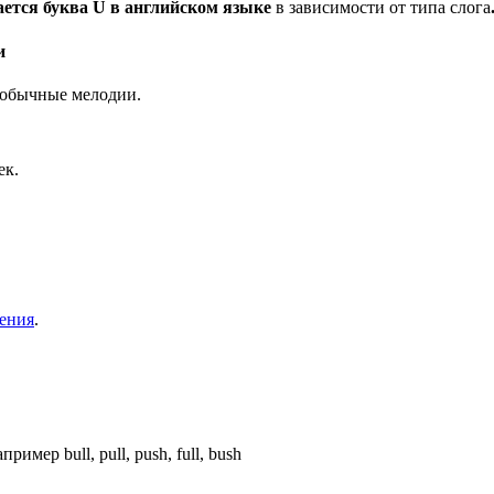
ается буква U в английском языке
в зависимости от типа слога
и
я обычные мелодии.
ек.
тения
.
ример bull, pull, push, full, bush