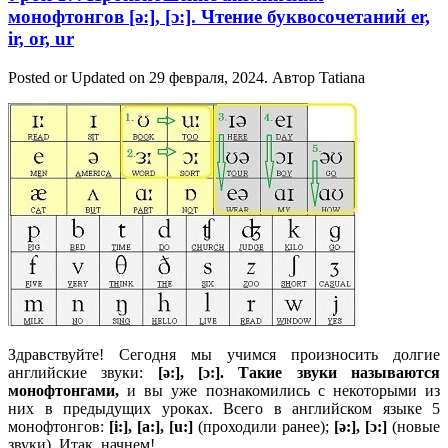
монофтонгов [ə:], [ɔ:]. Чтение буквосочетаний er,
ir, or, ur
Posted or Updated on
29 февраля, 2024
. Автор
Tatiana
Здравствуйте! Сегодня мы учимся произносить долгие
английские звуки:
[ə:], [ɔ:]. Такие звуки называются
монофтонгами,
и вы уже познакомились с некоторыми из
них в предыдущих уроках. Всего в английском языке 5
монофтонгов:
[i:], [a:], [u:]
(проходили ранее);
[ə:], [ɔ:]
(новые
звуки). Итак, начнем!