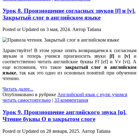
Урок 8. Произношение согласных звуков [f] и [v].
Закрытый слог в английском языке
Posted or Updated on
3 мая, 2024
. Автор
Tatiana
Здравствуйте! В этом уроке опять возвращаемся к согласным
звукам и теперь учимся произносить звуки
[f]
и
[v]
и
соответственно читать английские буквы Ff [ef] и Vv [vi]. А
еще вспомним, что такое
закрытый слог в английском
языке
, так как это одно из основных понятий при обучении
чтению.
Читать далее...
Опубликовано в рубрике
Английский язык с нуля: учимся
читать самостоятельно
|
33 комментария
Урок 9. Произношение английского звука [ɒ].
Чтение буквы O в закрытом слоге
Posted or Updated on
28 января, 2025
. Автор
Tatiana