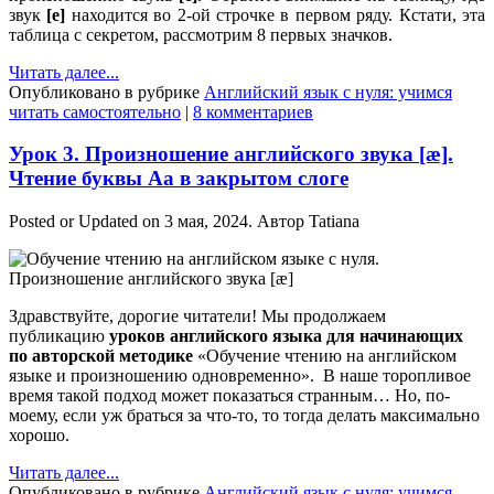
звук
[e]
находится во 2-ой строчке в первом ряду. Кстати, эта
таблица с секретом, рассмотрим 8 первых значков.
Читать далее...
Опубликовано в рубрике
Английский язык с нуля: учимся
читать самостоятельно
|
8 комментариев
Урок 3. Произношение английского звука [æ].
Чтение буквы Aa в закрытом слоге
Posted or Updated on
3 мая, 2024
. Автор
Tatiana
Здравствуйте, дорогие читатели! Мы продолжаем
публикацию
уроков английского языка для начинающих
по авторской методике
«Обучение чтению на английском
языке и произношению одновременно». В наше торопливое
время такой подход может показаться странным… Но, по-
моему, если уж браться за что-то, то тогда делать максимально
хорошо.
Читать далее...
Опубликовано в рубрике
Английский язык с нуля: учимся