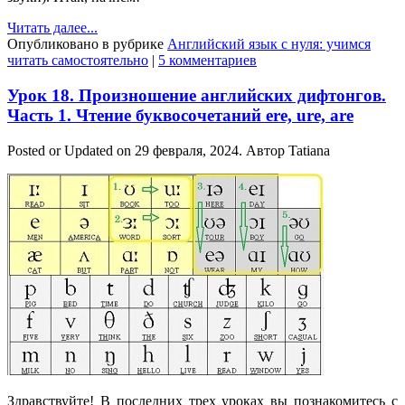
Читать далее...
Опубликовано в рубрике
Английский язык с нуля: учимся
читать самостоятельно
|
5 комментариев
Урок 18. Произношение английских дифтонгов.
Часть 1. Чтение буквосочетаний ere, ure, are
Posted or Updated on
29 февраля, 2024
. Автор
Tatiana
Здравствуйте! В последних трех уроках вы познакомитесь с