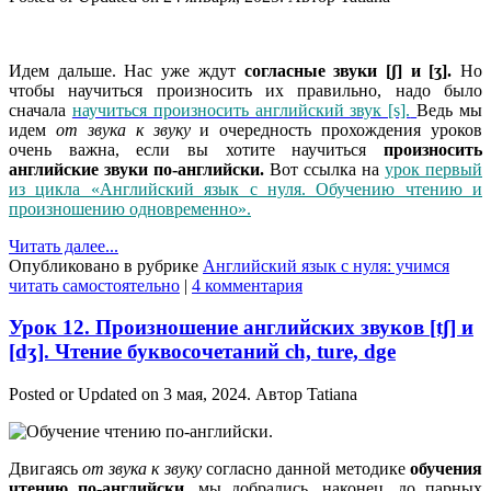
Идем дальше. Нас уже ждут
согласные звуки [ʃ] и [ӡ].
Но
чтобы научиться произносить их правильно, надо было
сначала
научиться произносить английский звук [s].
Ведь мы
идем
от звука к звуку
и очередность прохождения уроков
очень важна, если вы хотите научиться
произносить
английские звуки по-английски.
Вот ссылка на
урок первый
из цикла «Английский язык с нуля. Обучению чтению и
произношению одновременно».
Читать далее...
Опубликовано в рубрике
Английский язык с нуля: учимся
читать самостоятельно
|
4 комментария
Урок 12. Произношение английских звуков [tʃ] и
[dӡ]. Чтение буквосочетаний ch, ture, dge
Posted or Updated on
3 мая, 2024
. Автор
Tatiana
Двигаясь
от звука к звуку
согласно данной методике
обучения
чтению по-английски
, мы добрались, наконец, до парных