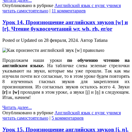
Читать далее...
Опубликовано в рубрике
Английский язык с нуля: учимся
читать самостоятельно
|
11 комментариев
Урок 14. Произношение английских звуков [w] и
[r]. Чтение буквосочетаний wr, wh, rh, er/or
Posted or Updated on
28 февраля, 2024
. Автор
Tatiana
Продолжаем наши уроки
по обучению чтению на
английском языке.
На табличке слева зеленые стрелочки
указывают на звуки, которые мы уже прошли. Так как мы
изучили почти все согласные, то в этом уроке будем повторять
8 изученных гласных звуков для закрепления их
произношения. Из согласных звуков осталось всего 4. Звуки
[
r]
и
[
w]
проходим в этом уроке, а звуки [j] и [ŋ] в следующем.
Итак, начнем!
Читать далее...
Опубликовано в рубрике
Английский язык с нуля: учимся
читать самостоятельно
|
5 комментариев
Урок 15. Произношение английских звуков [j, ŋ].