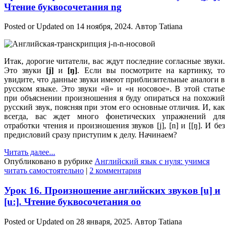
Чтение буквосочетания ng
Posted or Updated on
14 ноября, 2024
. Автор
Tatiana
Итак, дорогие читатели, вас ждут последние согласные звуки.
Это звуки
[j]
и
[ŋ]
. Если вы посмотрите на картинку, то
увидите, что данные звуки имеют приблизительные аналоги в
русском языке. Это звуки «й» и «н носовое». В этой статье
при объяснении произношения я буду опираться на похожий
русский звук, поясняя при этом его основные отличия. И, как
всегда, вас ждет много фонетических упражнений для
отработки чтения и произношения звуков [j], [n] и [[ŋ]. И без
предисловий сразу приступим к делу. Начинаем?
Читать далее...
Опубликовано в рубрике
Английский язык с нуля: учимся
читать самостоятельно
|
2 комментария
Урок 16. Произношение английских звуков [u] и
[u:]. Чтение буквосочетания oo
Posted or Updated on
28 января, 2025
. Автор
Tatiana