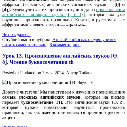
аффрикат (взрывных) английских согласных звуков —
[tʃ] и
[dӡ].
Будем учиться их произносить, исходя из
произношения
английских шипящих звуков [ʃ] и [ӡ]
, которые вы уже
научились произносить правильно. Кстати, в русском языке
аффрикатами являются звуки —
«ц» и «ч».
Читать далее...
Опубликовано в рубрике
Английский язык с нуля: учимся
читать самостоятельно
|
8 комментариев
Урок 13. Произношение английских звуков [Ө,
ð]. Чтение буквосочетания th
Posted or Updated on
3 мая, 2024
. Автор
Tatiana
Дорогие читатели! Мы приступаем к изучению произношения
самых сложных английских звуков,
которые на письме
передает
буквосочетание TH.
Это английские звуки [Ө, ð],
которые нужно обязательно научиться произносить
правильно, так как именно они являются причиной русского
акцента.