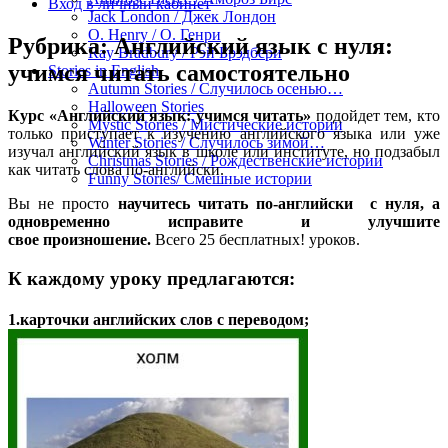
Вход в личный кабинет
Jack London / Джек Лондон
O. Henry / О. Генри
Рубрика:
Английский язык с нуля:
Ray Bradbury / Рэй Брэдбери
учимся читать самостоятельно
Stories in English
Autumn Stories / Случилось осенью…
Halloween Stories
Курс «Английский язык: учимся читать»
подойдет тем, кто
Mystic Stories / Мистические истории
только приступает к изучению английского языка или уже
Winter Stories / Случилось зимой…
изучал английский язык в школе или институте, но подзабыл
Christmas Stories / Рождественские истории
как читать слова по-английски.
Funny Stories/ Смешные истории
Вы не просто
научитесь читать по-английски с нуля, а
одновременно исправите и улучшите
свое произношение.
Всего 25 бесплатных! уроков.
К каждому уроку предлагаются:
1.карточки английских слов с переводом;