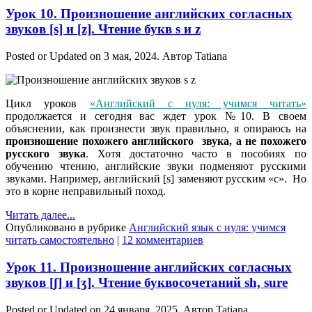
Урок 10. Произношение английских согласных
звуков [s] и [z]. Чтение букв s и z
Posted or Updated on
3 мая, 2024
. Автор
Tatiana
Цикл уроков
«Английский с нуля: учимся читать»
продолжается и сегодня вас ждет урок №10. В своем
объяснении, как произнести звук правильно, я опираюсь на
произношение похожего английского звука, а не похожего
русского звука
. Хотя достаточно часто в пособиях по
обучению чтению, английские звуки подменяют русскими
звуками. Например, английский [s] заменяют русским «c». Но
это в корне неправильный поход.
Читать далее...
Опубликовано в рубрике
Английский язык с нуля: учимся
читать самостоятельно
|
12 комментариев
Урок 11. Произношение английских согласных
звуков [ʃ] и [ӡ]. Чтение буквосочетаний sh, sure
Posted or Updated on
24 января, 2025
. Автор
Tatiana