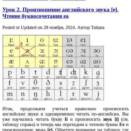
Урок 2. Произношение английского звука [e].
Чтение буквосочетания ea
Posted or Updated on
28 ноября, 2024
. Автор
Tatiana
Итак, продолжаем учиться правильно произносить
английские звуки и одновременно читать по-английски. Вы
уже научились читать букву
Ii
и произносить
звук [i]
(см.
таблицу справа) и теперь мы переходим к чтению буквы
Ee
и
произношению звука
[e].
Обратите внимание на таблицу, где