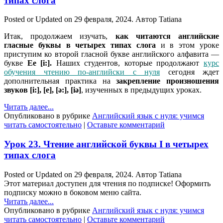
типах слога
Posted or Updated on
29 февраля, 2024
. Автор
Tatiana
Итак, продолжаем изучать,
как читаются английские
гласные буквы в четырех типах слога
и в этом уроке
приступим ко второй гласной буквe английского алфавита —
букве
Ee [i:].
Наших студентов, которые продолжают
курс
обучения чтению по-английски с нуля
сегодня ждет
дополнительная практика на
закрепление произношения
звуков
[i:], [e], [ə:], [iə]
, изученных в предыдущих уроках.
Читать далее...
Опубликовано в рубрике
Английский язык с нуля: учимся
читать самостоятельно
|
Оставьте комментарий
Урок 23. Чтение английской буквы I в четырех
типах слога
Posted or Updated on
29 февраля, 2024
. Автор
Tatiana
Этот материал доступен для чтения по подписке! Оформить
подписку можно в боковом меню сайта.
Читать далее...
Опубликовано в рубрике
Английский язык с нуля: учимся
читать самостоятельно
|
Оставьте комментарий