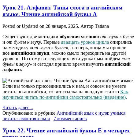
Урок 21. Алфавит. Типы слога в английском
языке. Чтение английской буквы A
Posted or Updated on
28 января, 2025
. Автор
Tatiana
Существуют две методики
обучения чтению:
от звука к букве
и
от буквы к звуку
. Первые
двадцать уроков цикла
опирались
на методику
«от звука к букве»,
а теперь, когда мы прошли
все английские звуки
, можно смело переходить на другой
уровень. Поэтому в следующих пяти уроках мы пойдем
«от
буквы к звуку»
и сегодня пришло время выучить
английский
алфавит.
Если вы только присоединились к нам, и совсем не умеете
читать по-английски, то вот ссылка на вводную статью
Как
научиться читать по-английски самостоятельно (введение)
.
Читать далее...
Опубликовано в рубрике
Английский язык с нуля: учимся
читать самостоятельно
|
7 комментариев
Урок 22. Чтение английской буквы E в четырех