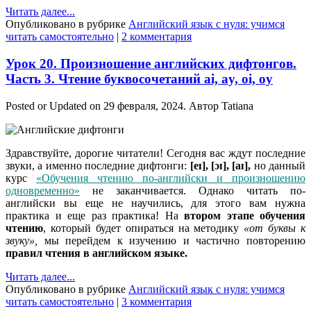
Читать далее...
Опубликовано в рубрике
Английский язык с нуля: учимся
читать самостоятельно
|
2 комментария
Урок 20. Произношение английских дифтонгов.
Часть 3. Чтение буквосочетаний ai, ay, oi, oy
Posted or Updated on
29 февраля, 2024
. Автор
Tatiana
Здравствуйте, дорогие читатели! Сегодня вас ждут последние
звуки, а именно последние дифтонги:
[eɪ], [ɔɪ], [aɪ],
но данный
курс
«Обучения чтению по-английски и произношению
одновременно»
не заканчивается. Однако читать по-
английски вы еще не научились, для этого вам нужна
практика и еще раз практика! На
втором этапе обучения
чтению
, который будет опираться на методику
«от буквы к
звуку»,
мы перейдем к изучению и частично повторению
правил чтения в английском языке.
Читать далее...
Опубликовано в рубрике
Английский язык с нуля: учимся
читать самостоятельно
|
3 комментария