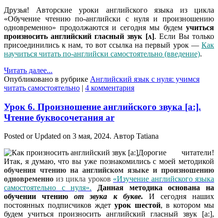
Друзья! Авторские уроки английского языка из цикла
«Обучение чтению по-английски с нуля и произношению
одновременно» продолжаются и сегодня мы будем
учиться
произносить английский гласный звук [ʌ]
. Если Вы только
присоединились к нам, то вот ссылка на первый урок —
Как
научиться читать по-английски самостоятельно (введение)
.
Читать далее...
Опубликовано в рубрике
Английский язык с нуля: учимся
читать самостоятельно
|
4 комментария
Урок 6. Произношение английского звука [a:].
Чтение буквосочетания ar
Posted or Updated on
3 мая, 2024
. Автор
Tatiana
Дорогие читатели!
Итак, я думаю, что вы уже познакомились с моей методикой
обучения чтению на английском языке и произношению
одновременно
из цикла уроков
«Изучение английского языка
самостоятельно с нуля».
Данная методика основана на
обучении чтению
от звука к букве.
И сегодня наших
постоянных подписчиков ждет
урок шестой
, в котором мы
будем учиться произносить английский гласный звук [a:],