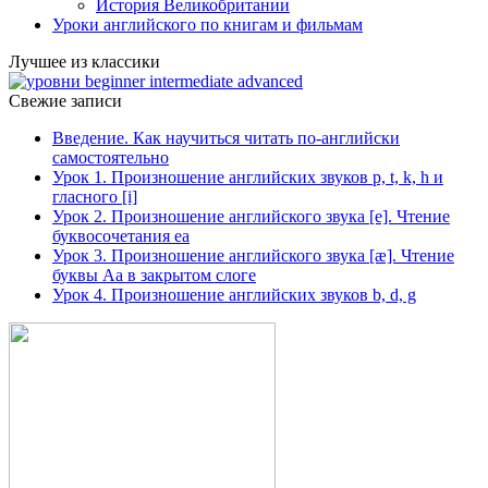
История Великобритании
Уроки английского по книгам и фильмам
Лучшее из классики
Свежие записи
Введение. Как научиться читать по-английски
самостоятельно
Урок 1. Произношение английских звуков p, t, k, h и
гласного [i]
Урок 2. Произношение английского звука [e]. Чтение
буквосочетания ea
Урок 3. Произношение английского звука [æ]. Чтение
буквы Aa в закрытом слоге
Урок 4. Произношение английских звуков b, d, g