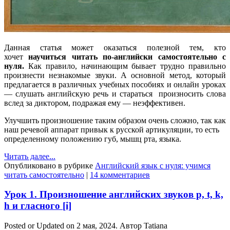
Данная статья может оказаться полезной тем, кто
хочет
научиться читать по-английски самостоятельно с
нуля
.
Как правило, начинающим бывает трудно правильно
произнести незнакомые звуки. А основной метод, который
предлагается в различных учебных пособиях и онлайн уроках
— слушать английскую речь и стараться произносить слова
вслед за диктором, подражая ему — неэффективен.
Улучшить произношение таким образом очень сложно, так как
наш речевой аппарат привык к русской артикуляции, то есть
определенному положению губ, мышц рта, языка.
Читать далее...
Опубликовано в рубрике
Английский язык с нуля: учимся
читать самостоятельно
|
14 комментариев
Урок 1. Произношение английских звуков p, t, k,
h и гласного [i]
Posted or Updated on
2 мая, 2024
. Автор
Tatiana