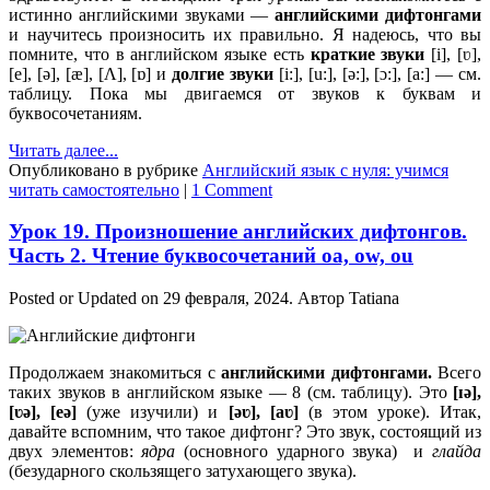
истинно английскими звуками —
английскими дифтонгами
и научитесь произносить их правильно. Я надеюсь, что вы
помните, что в английском языке есть
краткие звуки
[i], [ʋ],
[e], [ə], [æ], [Ʌ], [ɒ] и
долгие звуки
[i:], [u:], [ə:], [ɔ:], [a:] — см.
таблицу. Пока мы двигаемся от звуков к буквам и
буквосочетаниям.
Читать далее...
Опубликовано в рубрике
Английский язык с нуля: учимся
читать самостоятельно
|
1 Comment
Урок 19. Произношение английских дифтонгов.
Часть 2. Чтение буквосочетаний oa, ow, ou
Posted or Updated on
29 февраля, 2024
. Автор
Tatiana
Продолжаем знакомиться с
английскими дифтонгами.
Всего
таких звуков в английском языке — 8 (см. таблицу). Это
[ɪə],
[ʋə], [eə]
(уже изучили) и
[əʋ], [aʋ]
(в этом уроке). Итак,
давайте вспомним, что такое дифтонг? Это звук, состоящий из
двух элементов:
ядра
(основного ударного звука) и
глайда
(безударного скользящего затухающего звука).