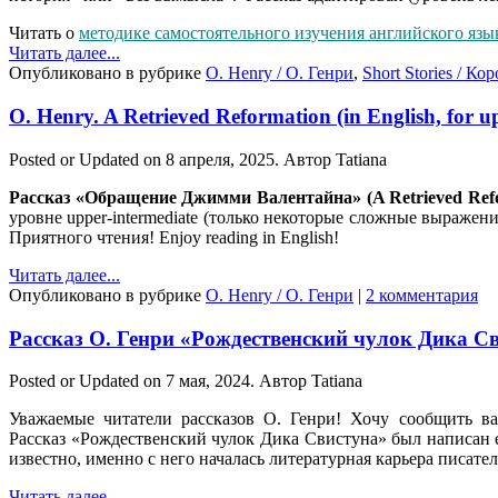
Читать о
методике самостоятельного изучения английского язы
Читать далее...
Опубликовано в рубрике
O. Henry / О. Генри
,
Short Stories / Ко
O. Henry. A Retrieved Reformation (in English, for up
Posted or Updated on
8 апреля, 2025
. Автор
Tatiana
Рассказ «Обращение Джимми Валентайна» (A Retrieved Ref
уровне upper-intermediate (только некоторые сложные выражени
Приятного чтения! Enjoy reading in English!
Читать далее...
Опубликовано в рубрике
O. Henry / О. Генри
|
2 комментария
Рассказ О. Генри «Рождественский чулок Дика Сви
Posted or Updated on
7 мая, 2024
. Автор
Tatiana
Уважаемые читатели рассказов О. Генри! Хочу сообщить в
Рассказ «Рождественский чулок Дика Свистуна» был написан
известно, именно с него началась литературная карьера писател
Читать далее...