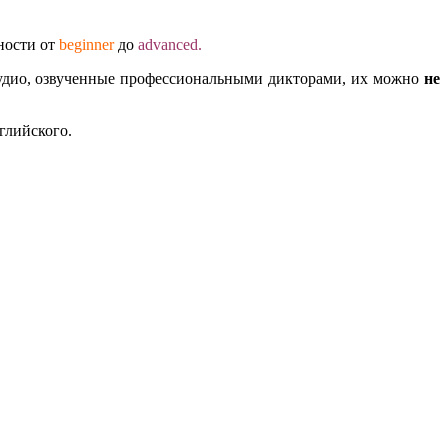
ности от
beginner
до
advanced.
 аудио, озвученные профессиональными дикторами, их можно
не
глийского.