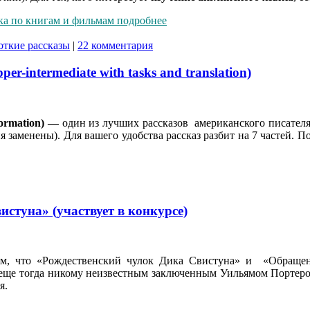
ка по книгам и фильмам подробнее
роткие рассказы
|
22 комментария
per-intermediate with tasks and translation)
ormation) —
один из лучших рассказов американского писателя 
я заменены). Для вашего удобства рассказ разбит на 7 частей. П
стуна» (участвует в конкурсе)
ам, что «Рождественский чулок Дика Свистуна» и «Обраще
 еще тогда никому неизвестным заключенным Уильямом Портером
я.