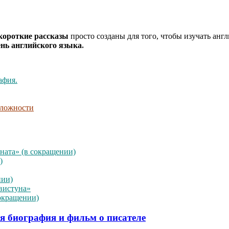
короткие рассказы
просто созданы для того, чтобы изучать анг
нь английского языка
.
афия.
сложности
ната» (в сокращении)
)
нии)
вистуна»
окращении)
ая биография и фильм о писателе