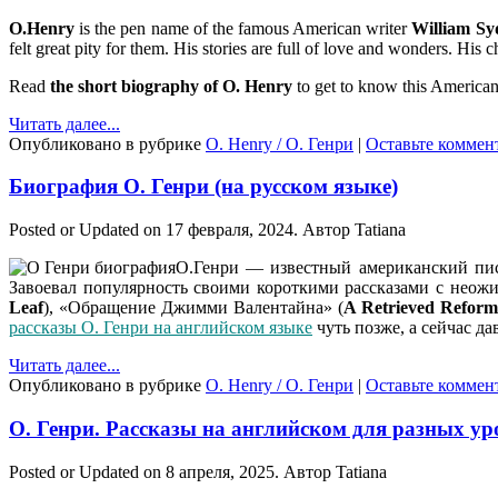
O.Henry
is the pen name of the famous American writer
William Sy
felt great pity for them. His stories are full of love and wonders. His 
Read
the short biography of O. Henry
to get to know this American w
Читать далее...
Опубликовано в рубрике
O. Henry / О. Генри
|
Оставьте коммен
Биография О. Генри (на русском языке)
Posted or Updated on
17 февраля, 2024
. Автор
Tatiana
О.Генри — известный американский писа
Завоевал популярность своими короткими рассказами с нео
Leaf
), «Обращение Джимми Валентайна» (
A Retrieved Reform
рассказы О. Генри на английском языке
чуть позже, а сейчас д
Читать далее...
Опубликовано в рубрике
O. Henry / О. Генри
|
Оставьте коммен
О. Генри. Рассказы на английском для разных уро
Posted or Updated on
8 апреля, 2025
. Автор
Tatiana