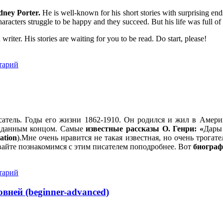
dney Porter.
He is well-known for his short stories with surprising end
characters struggle to be happy and they succeed. But his life was full of 
riter. His stories are waiting for you to be read. Do start, please!
тарий
тель. Годы его жизни 1862-1910. Он родился и жил в Америк
жиданным концом. Самые
известные рассказы О. Генри: «
Дары 
ation
).Мне очень нравится не такая известная, но очень трогат
авайте познакомимся с этим писателем поподробнее. Вот
биограф
тарий
вней (beginner-advanced)