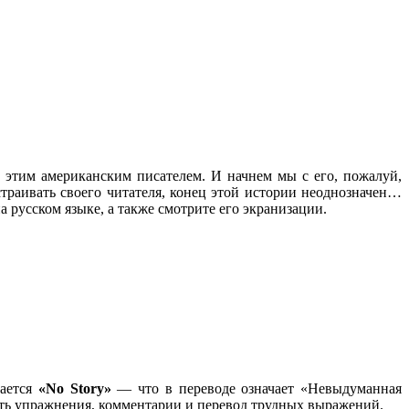
с этим американским писателем. И начнем мы с его, пожалуй,
страивать своего читателя, конец этой истории неоднозначен…
а русском языке, а также смотрите его экранизации.
вается
«No Story»
— что в переводе означает «Невыдуманная
сть упражнения, комментарии и перевод трудных выражений.