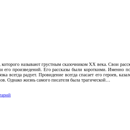
, которого называют грустным сказочником XX века. Свои расск
и его произведений. Его рассказы были короткими. Именно по
ка всегда радует. Провидение всегда спасает его героев, каза
цов. Однако жизнь самого писателя была трагической…
тарий