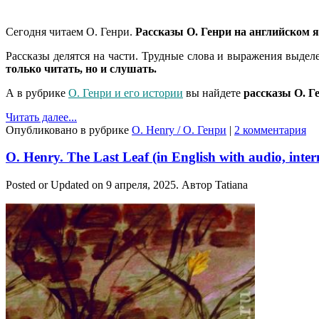
Сегодня читаем О. Генри.
Рассказы О. Генри на английском 
Рассказы делятся на части. Трудные слова и выражения выде
только читать, но и слушать.
А в рубрике
О. Генри и его истории
вы найдете
рассказы О. Г
Читать далее...
Опубликовано в рубрике
O. Henry / О. Генри
|
2 комментария
O. Henry. The Last Leaf (in English with audio, inter
Posted or Updated on
9 апреля, 2025
. Автор
Tatiana