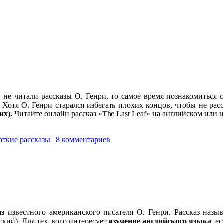
 не читали рассказы О. Генри, то самое время познакомиться 
Хотя О. Генри старался избегать плохих концов, чтобы не рас
их).
Читайте онлайн рассказ «The Last Leaf» на английском или н
роткие рассказы
|
8 комментариев
аз
известного американского писателя О. Генри. Рассказ назы
гкий). Для тех, кого интересует
изучение английского языка
, е