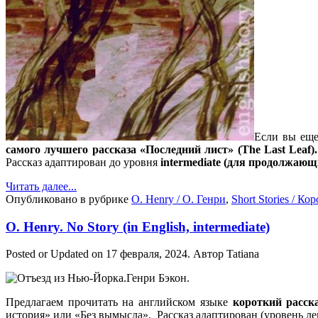
Если вы еще
самого лучшего рассказа «Последний лист» (The Last Leaf).
Рассказ адаптирован до уровня
intermediate (для продолжающ
Читать далее...
Опубликовано в рубрике
O. Henry / О. Генри
,
Short Stories / Ко
O. Henry. No Story (in English, intermediate)
Posted or Updated on
17 февраля, 2024
. Автор
Tatiana
Предлагаем прочитать на английском языке
короткий расск
история» или «Без вымысла».
Рассказ адаптирован (уровень ле