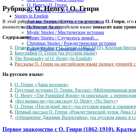
O. Henry / О. Генри
Рубрика:
O. Henry / О. Генри
Ray Bradbury / Рэй Брэдбери
Stories in English
В этой рубрике вы познакомитесь с творчеством
О. Генри
, его
Autumn Stories / Случилось осенью…
внимательное чтение на английском языке
повысит ваш урове
Halloween Stories
Mystic Stories / Мистические истории
Содержание:
Winter Stories / Случилось зимой…
Christmas Stories / Рождественские истории
Первое знакомство с О. Генри (1862-1910). Краткая биогр
Funny Stories/ Смешные истории
Биография О. Генри (на русском языке)
The Biography of O. Henry (in English)
Рассказы О. Генри на английском языке разных уровней 
На русском языке:
О. Генри «Дары волхвов»
Грустные истории О. Генри. Рассказ «Меблированная ком
O. Henry «The Furnished Room» (в оригинале, с переводом
«Без вымысла» (по рассказу O. Henry «No Story»)
О. Генри «Последний лист» (на русском языке в сокраще
Первый рассказ О. Генри «Рождественский чулок Дика С
«Обращение Джимми Валентайна» (на русском языке в с
Первое знакомство с О. Генри (1862-1910). Кратк