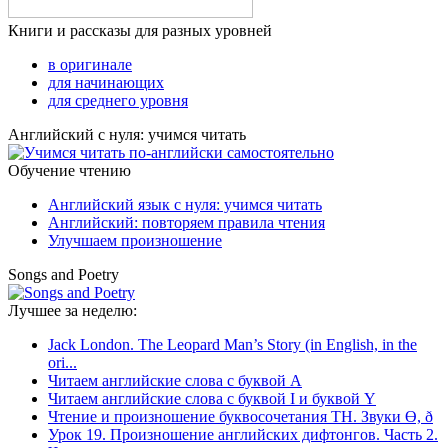
Книги и рассказы для разных уровней
в оригинале
для начинающих
для среднего уровня
Английский с нуля: учимся читать
Обучение чтению
Английский язык с нуля: учимся читать
Английский: повторяем правила чтения
Улучшаем произношение
Songs and Poetry
Лучшее за неделю:
Jack London. The Leopard Man’s Story (in English, in the
ori...
Читаем английские слова с буквой A
Читаем английские слова с буквой I и буквой Y
Чтение и произношение буквосочетания TH. Звуки Ө, ð
Урок 19. Произношение английских дифтонгов. Часть 2.