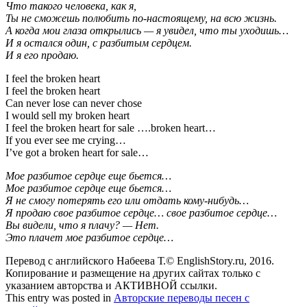
Что такого человека, как я,
Ты не сможешь полюбить по-настоящему, на всю жизнь.
А когда мои глаза открылись — я увидел, что ты уходишь…
И я остался один, с разбитым сердцем.
И я его продаю.
I feel the broken heart
I feel the broken heart
Can never lose can never chose
I would sell my broken heart
I feel the broken heart for sale ….broken heart…
If you ever see me crying…
I’ve got a broken heart for sale…
Мое разбитое сердце еще бьется…
Мое разбитое сердце еще бьется…
Я не смогу потерять его или отдать кому-нибудь…
Я продаю свое разбитое сердце… свое разбитое сердце…
Вы видели, что я плачу? — Нет.
Это плачет мое разбитое сердце…
Перевод с английского Набеева Т.© EnglishStory.ru, 2016.
Копирование и размещение на других сайтах только с
указанием авторства и АКТИВНОЙ ссылки.
This entry was posted in
Авторские переводы песен с