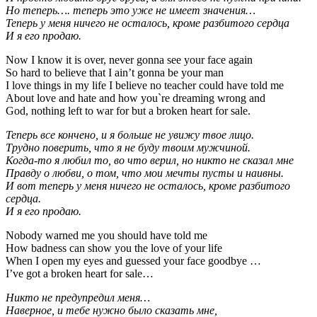
Но теперь…. теперь это уже не имеет значения…
Теперь у меня ничего не осталось, кроме разбитого сердца
И я его продаю.
Now I know it is over, never gonna see your face again
So hard to believe that I ain’t gonna be your man
I love things in my life I believe no teacher could have told me
About love and hate and how you`re dreaming wrong and
God, nothing left to war for but a broken heart for sale.
Теперь все кончено, и я больше не увижу твое лицо.
Трудно поверить, что я не буду твоим мужчиной.
Когда-то я любил то, во что верил, но никто не сказал мне
Правду о любви, о том, что мои мечты пусты и наивны.
И вот теперь у меня ничего не осталось, кроме разбитого
сердца.
И я его продаю.
Nobody warned me you should have told me
How badness can show you the love of your life
When I open my eyes and guessed your face goodbye …
I’ve got a broken heart for sale…
Никто не предупредил меня…
Наверное, и тебе нужно было сказать мне,