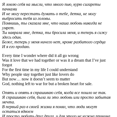
Я ловлю себя на мысли, что много пью, курю сигареты
пачками
И не могу перестать думать о тебе, детка, не могу
выбросить тебя из головы.
Помнишь, ты сказала мне, что наша любовь никогда не
умрет.
Ты наврала мне, детка, ты бросила меня, и теперь я сижу
здесь один.
Боже, теперь у меня ничего нет, кроме разбитого сердца
И я его продаю.
Every time I wonder where did it all go wrong
Was it love that we had together or was it a dream that I’ve just
forgot
For the first time in my life I could understand
Why people stay together just like lovers do
But now… now it doesn’t seem to matter
God, nothing left to war for but a broken heart for sale.
Опять и опять я спрашиваю себя, когда все пошло не так.
Я спрашиваю себя, была ли это любовь или просто забытая
мечта.
В первый раз в своей жизни я понял, что люди могут
остаться вдвоем
И просто любить друг друга, и для этого не нужна причина.