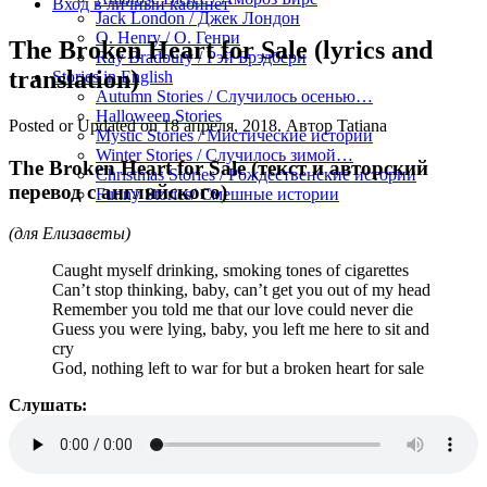
Вход в личный кабинет
Jack London / Джек Лондон
O. Henry / О. Генри
The Broken Heart for Sale (lyrics and
Ray Bradbury / Рэй Брэдбери
translation)
Stories in English
Autumn Stories / Случилось осенью…
Halloween Stories
Posted or Updated on
18 апреля, 2018
. Автор
Tatiana
Mystic Stories / Мистические истории
Winter Stories / Случилось зимой…
The Broken Heart for Sale (текст и авторский
Christmas Stories / Рождественские истории
перевод с английского)
Funny Stories/ Смешные истории
(для Елизаветы)
Caught myself drinking, smoking tones of cigarettes
Can’t stop thinking, baby, can’t get you out of my head
Remember you told me that our love could never die
Guess you were lying, baby, you left me here to sit and
cry
God, nothing left to war for but a broken heart for sale
Слушать: