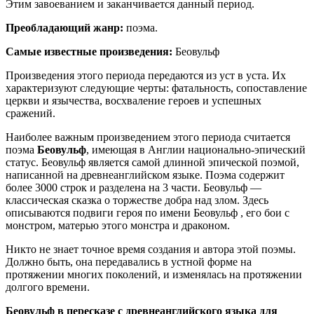
Этим завоеванием и заканчивается данный период.
Преобладающий жанр:
поэма.
Самые известные произведения:
Беовульф
Произведения этого периода передаются из уст в уста. Их
характеризуют следующие черты: фатальность, сопоставление
церкви и язычества, восхваление героев и успешных
сражений.
Наиболее важным произведением этого периода считается
поэма
Беовульф
, имеющая в Англии национально-эпический
статус. Беовульф является самой длинной эпической поэмой,
написанной на древнеанглийском языке. Поэма содержит
более 3000 строк и разделена на 3 части. Беовульф —
классическая сказка о торжестве добра над злом. Здесь
описываются подвиги героя по имени Беовульф , его бои с
монстром, матерью этого монстра и драконом.
Никто не знает точное время создания и автора этой поэмы.
Должно быть, она передавались в устной форме на
протяжении многих поколений, и изменялась на протяжении
долгого времени.
Беовульф в пересказе с древнеанглийского языка для