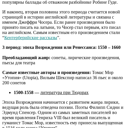
популярны баллады об отважном разбойнике Робине Гуде.
И наконец, вторая половина этого периода считается
новой
страницей в истории английской литературы и связана с
именем Джеффри Чосера. Если ранее произведения было
принято писать на латыни, то Чосер стал первым, кто писал
на английском. Самым известным его произведением стали
“
Кентерберийские рассказы
”.
3 период: эпоха Возрождения или Ренессанса: 1550 – 1660
Преобладающий жанр:
сонеты, лирические произведения,
пьесы для театра
Самые известные авторы и произведения:
Томас Мор
«Утопия» (Utopia), Вильям Шекспир написал 36 пьес и около
200 сонетов
1500-1558 —
литература при Тюдорах
Эпоха Возрождения начинается с развитием жанра лирики,
ведущая роль была отведена поэзии. Поэты Филипп Сидни и
Эдмунд Спенсер. Одним из самых заметных писателей во
время правления Генриха VIII был великий писатель и
гуманист Томас Мор, известность ему принесла выпущенная
в 1516 году книга “Утопия”.