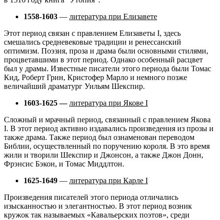
1558-1603
—
литература при Елизавете
Этот период связан с правлением Елизаветы I, здесь
смешались средневековые традиции и ренессанский
оптимизм. Поэзия, проза и драма были основными стилями,
процветавшими в этот период. Однако особенный расцвет
был у драмы. Известные писатели этого периода были Томас
Кид, Роберт Грин, Кристофер Марло и немного позже
величайший драматург Уильям Шекспир.
1603-1625 —
литература при Якове I
Сложный и мрачный период, cвязанный с правлением Якова
I. В этот период активно издавались произведения из прозы и
также драма. Также период был ознаменован переводом
Библии, осуществленный по поручению короля. В это время
жили и творили Шекспир и Джонсон, а также Джон Донн,
Фрэнсис Бэкон, и Томас Миддлтон.
1625-1649
—
литература при Карле I
Произведения писателей этого периода отличались
изысканностью и элегантностью. В этот период возник
кружок так называемых «Кавальерских поэтов», среди