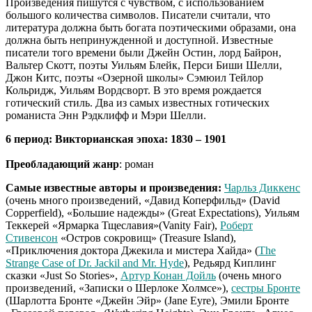
Произведения пишутся с чувством, с использованием
большого количества символов. Писатели считали, что
литература должна быть богата поэтическими образами, она
должна быть непринужденной и доступной. Известные
писатели того времени были Джейн Остин, лорд Байрон,
Вальтер Скотт, поэты Уильям Блейк, Перси Биши Шелли,
Джон Китс, поэты «Озерной школы» Сэмюил Тейлор
Кольридж, Уильям Вордсворт. В это время рождается
готический стиль. Два из самых известных готических
романиста Энн Рэдклифф и Мэри Шелли.
6 период: Викторианская эпоха: 1830 – 1901
Преобладающий жанр
: роман
Самые известные авторы и произведения:
Чарльз Диккенс
(очень много произведений, «Давид Коперфильд» (David
Copperfield), «Большие надежды» (Great Expectations), Уильям
Теккерей «Ярмарка Тщеславия»(Vanity Fair),
Роберт
Стивенсон
«Остров сокровищ» (Treasure Island),
«Приключения доктора Джекила и мистера Хайда» (
The
Strange Case of Dr. Jackil and Mr. Hyde
), Редьярд Киплинг
сказки «Just So Stories»,
Артур Конан Дойль
(очень много
произведений, «Записки о Шерлоке Холмсе»),
сестры Бронте
(Шарлотта Бронте «Джейн Эйр» (Jane Eyre), Эмили Бронте