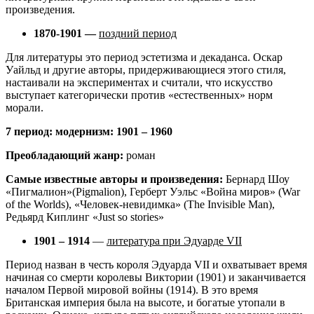
произведения.
1870-1901 —
поздний период
Для литературы это период эстетизма и декаданса. Оскар
Уайльд и другие авторы, придерживающиеся этого стиля,
настаивали на экспериментах и считали, что искусство
выступает категорически против «естественных» норм
морали.
7 период: модернизм: 1901 – 1960
Преобладающий жанр:
роман
Самые известные авторы и произведения:
Бернард Шоу
«Пигмалион»(Pigmalion), Герберт Уэльс «Война миров» (War
of the Worlds), «Человек-невидимка» (The Invisible Man),
Редьярд Киплинг «Just so stories»
1901 – 1914
—
литература при Эдуарде VII
Период назван в честь короля Эдуарда VII и охватывает время
начиная со смерти королевы Виктории (1901) и заканчивается
началом Первой мировой войны (1914). В это время
Британская империя была на высоте, и богатые утопали в