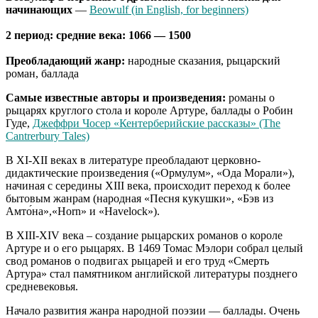
начинающих
—
Beowulf (in English, for beginners)
2 период: средние века: 1066 — 1500
Преобладающий жанр:
народные сказания, рыцарский
роман, баллада
Самые известные авторы и произведения:
романы о
рыцарях круглого стола и короле Артуре, баллады о Робин
Гуде,
Джеффри Чосер «Кентерберийские рассказы» (The
Cantrerbury Tales)
В XI-XII веках в литературе преобладают церковно-
дидактические произведения («Ормулум», «Ода Морали»),
начиная с середины XIII века, происходит переход к более
бытовым жанрам (народная «Песня кукушки», «Бэв из
Амто́на»,«Horn» и «Havelock»).
В XIII-XIV века – создание рыцарских романов о короле
Артуре и о его рыцарях. В 1469 Томас Мэлори собрал целый
свод романов о подвигах рыцарей и его труд «Смерть
Артура» стал памятником английской литературы позднего
средневековья.
Начало развития жанра народной поэзии — баллады. Очень