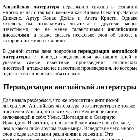
Английская литература
неразрывно связана в сознании
многих из нас с такими именами как Вильям Шекспир, Чарльз
Диккенс, Артур Конан Дойль и Агата Кристи. Однако
хотелось бы познакомить читателя с другими менее
известными, но не менее талантливыми
английскими
писателями
, а также сказать несколько слов об эпохе, в
которой они жили и творили.
В данной статье дана подробная
периодизация английской
литературы
с периода средневековья до наших дней и
указаны самые известные произведения английских
писателей, а также менее известные произведения, но которые
однако стоит прочитать обязательно.
Периодизация английской литературы
Для начала разберемся, что же относится к английской
литературе. Английская литература, это литература не только
писателей Англии, но и всех частей Великобритании,
включающей в себя: Уэльс, Шотландию и Северную
Ирландию. Известно, что в английском языке слов больше,
чем в каком-либо другом языке мира. Вследствие чего много
слов с едва заметными различиями в значении. Это
многообразие слов мастерски использовали английские