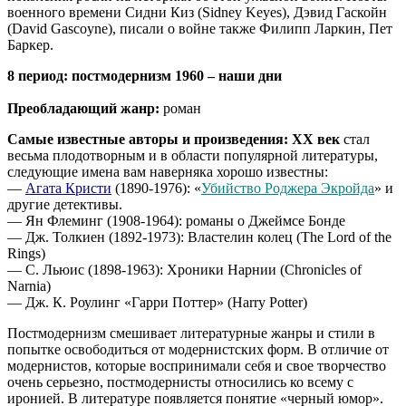
военного времени Сидни Киз (Sidney Keyes), Дэвид Гаскойн
(David Gascoyne), писали о войне также Филипп Ларкин, Пет
Баркер.
8 период: постмодернизм 1960 – наши дни
Преобладающий жанр:
роман
Самые известные авторы и произведения:
XX век
стал
весьма плодотворным и в области популярной литературы,
следующие имена вам наверняка хорошо известны:
—
Агата Кристи
(1890-1976): «
Убийство Роджера Экройда
» и
другие детективы.
— Ян Флеминг (1908-1964): романы о Джеймсе Бонде
— Дж. Толкиен (1892-1973): Властелин колец (The Lord of the
Rings)
— С. Льюис (1898-1963): Хроники Нарнии (Chronicles of
Narnia)
— Дж. К. Роулинг «Гарри Поттер» (Harry Potter)
Постмодернизм смешивает литературные жанры и стили в
попытке освободиться от модернистских форм. В отличие от
модернистов, которые воспринимали себя и свое творчество
очень серьезно, постмодернисты относились ко всему с
иронией. В литературе появляется понятие «черный юмор».