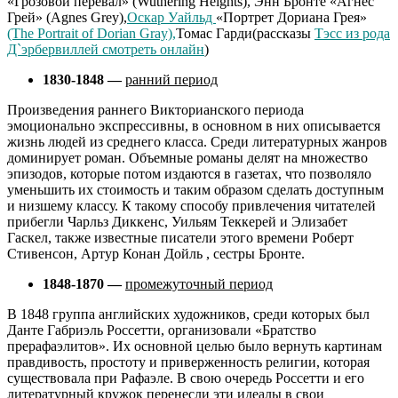
«Грозовой перевал» (Wuthering Heights), Энн Бронте «Агнес
Грей» (Agnes Grey),
Оскар Уайльд
«Портрет Дориана Грея»
(The Portrait of Dorian Gray),
Томас Гарди(рассказы
Тэсс из рода
Д`эрбервиллей смотреть онлайн
)
1830-1848 —
ранний период
Произведения раннего Викторианского периода
эмоционально экспрессивны, в основном в них описывается
жизнь людей из среднего класса. Среди литературных жанров
доминирует роман. Объемные романы делят на множество
эпизодов, которые потом издаются в газетах, что позволяло
уменьшить их стоимость и таким образом сделать доступным
и низшему классу. К такому способу привлечения читателей
прибегли Чарльз Диккенс, Уильям Теккерей и Элизабет
Гаскел, также известные писатели этого времени Роберт
Стивенсон, Артур Конан Дойль , сестры Бронте.
1848-1870 —
промежуточный период
В 1848 группа английских художников, среди которых был
Данте Габриэль Россетти, организовали «Братство
прерафаэлитов». Их основной целью было вернуть картинам
правдивость, простоту и приверженность религии, которая
существовала при Рафаэле. В свою очередь Россетти и его
литературный кружок перенесли эти идеалы в свои