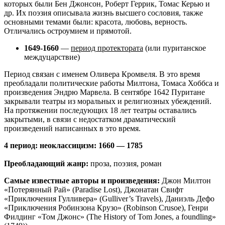
которых были Бен Джонсон, Роберт Геррик, Томас Керью и
др. Их поэзия описывала жизнь высшего сословия, также
основными темами были: красота, любовь, верность.
Отличались остроумием и прямотой.
1649-1660
—
период протектората
(или пуританское
междуцарствие)
Период связан с именем Оливера Кромвеля. В это время
преобладали политические работы Милтона, Томаса Хоббса и
произведения Эндрю Марвела. В сентябре 1642 Пуритане
закрывали театры из моральных и религиозных убеждений.
На протяжении последующих 18 лет театры оставались
закрытыми, в связи с недостатком драматический
произведений написанных в это время.
4 период: неоклассицизм: 1660 — 1785
Преобладающий жанр:
проза, поэзия, роман
Самые известные авторы и произведения:
Джон Милтон
«Потерянный Рай» (Paradise Lost), Джонатан Свифт
«Приключения Гулливера» (Gulliver’s Travels), Даниэль Дефо
«Приключения Робинзона Крузо» (Robinson Crusoe), Генри
Филдинг «Том Джонс» (The History of Tom Jones, a foundling»