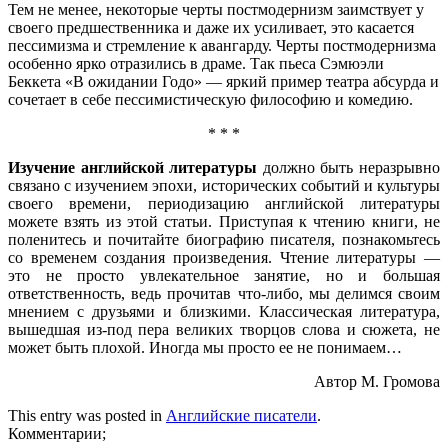
Тем не менее, некоторые черты постмодернизм заимствует у
своего предшественника и даже их усиливает, это касается
пессимизма и стремление к авангарду. Черты постмодернизма
особенно ярко отразились в драме. Так пьеса Сэмюэли
Беккета «В ожидании Годо» — яркий пример театра абсурда и
сочетает в себе пессимистическую философию и комедию.
* * *
Изучение английской литературы
должно быть неразрывно
связано с изучением эпохи, исторических событий и культуры
своего времени, периодизацию английской литературы
можете взять из этой статьи. Приступая к чтению книги, не
поленитесь и почитайте биографию писателя, познакомьтесь
со временем создания произведения. Чтение литературы —
это не просто увлекательное занятие, но и большая
ответственность, ведь прочитав что-либо, мы делимся своим
мнением с друзьями и близкими. Классическая литература,
вышедшая из-под пера великих творцов слова и сюжета, не
может быть плохой. Иногда мы просто ее не понимаем…
Автор М. Громова
This entry was posted in
Английские писатели
.
Комментарии;