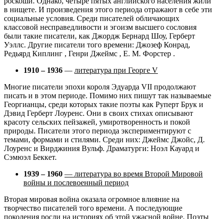
роскоши. Однако, четыре пятых английского населения жили
в нищете. И произведения этого периода отражают в себе эти
социальные условия. Среди писателей обличающих
классовой несправедливости и эгоизм высшего сословия
были такие писатели, как Джордж Бернард Шоу, Герберт
Уэллс. Другие писатели того времени: Джозеф Конрад,
Редьярд Киплинг , Генри Джеймс , Е. М. Форстер .
1910 – 1936
—
литература при Георге V
Многие писатели эпохи короля Эдуарда VII продолжают
писать и в этом периоде. Помимо них пишут так называемые
Георгианцы, среди которых такие поэты как Руперт Брук и
Дэвид Герберт Лоуренс. Они в своих стихах описывают
красоту сельских пейзажей, умиротворенность и покой
природы. Писатели этого периода экспериментируют с
темами, формами и стилями. Среди них: Джеймс Джойс, Д.
Лоуренс и Вирджиния Вульф. Драматурги: Ноэл Кауард и
Сэмюэл Беккет.
1939 – 1960
— литература во время Второй Мировой
войны и послевоенный период
Вторая мировая война оказала огромное влияние на
творчество писателей того времени. А последующие
поколения росли на историях об этой ужасной войне. Поэты