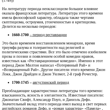
(1749))
На литературу периода неоклассицизм большое влияние
оказала французская литература. Литература этого времени
имела философский характер, обладала также чертами
скептицизма, остроумия, утонченностью и критицизма.
Делится на несколько периодов:
1660-1700
– период реставрации
Это было временем восстановлением монархии, время
триумфа разума и толерантности над религией и
политическими страстями. Все это было отмечено изобилием
прозы и поэзии и появлением особой комедии нравов,
известных как «Реставрационные комедии». Именно в этот
период Джон Милтон написал «Потерянный Рай» и
«Возвращенный Рай». Другие писатели этого времени Джон
Локк, Джон Драйден и Джон Уилмот, 2-й граф Рочестер.
1700-1745 –
августинский период
Преобладающие характеристики литературы того времени:
изысканность, ясность и элегантность. Известные писатели:
Джонатан Свифт, Александр Поуп, и Даниэль Дефо.
Значительный вклад этого периода имел выход в свет первых
английских романов Дефо, и «роман характера» «Памела» ,