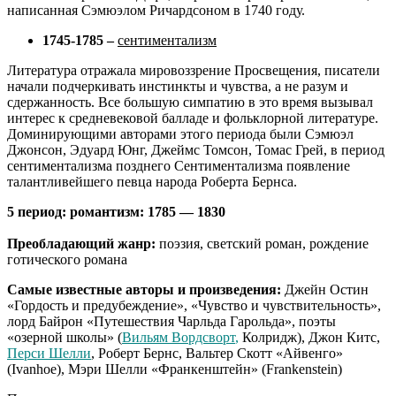
написанная Сэмюэлом Ричардсоном в 1740 году.
1745-1785 –
сентиментализм
Литература отражала мировоззрение Просвещения, писатели
начали подчеркивать инстинкты и чувства, а не разум и
сдержанность. Все большую симпатию в это время вызывал
интерес к средневековой балладе и фольклорной литературе.
Доминирующими авторами этого периода были Сэмюэл
Джонсон, Эдуард Юнг, Джеймс Томсон, Томас Грей, в период
сентиментализма позднего Сентиментализма появление
талантливейшего певца народа Роберта Бернса.
5 период: романтизм: 1785 — 1830
Преобладающий жанр:
поэзия, светский роман, рождение
готического романа
Самые известные авторы и произведения:
Джейн Остин
«Гордость и предубеждение», «Чувство и чувствительность»,
лорд Байрон «Путешествия Чарльда Гарольда», поэты
«озерной школы» (
Вильям Вордсворт
,
Колридж), Джон Китс,
Перси Шелли
, Роберт Бернс, Вальтер Скотт «Айвенго»
(Ivanhoe), Мэри Шелли «Франкенштейн» (Frankenstein)