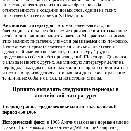
писатели, а некоторые из них даже брали на себя
ответственность в создании новых слов, одним из таких
писателей был гениальный У. Шекспир.
Английская литература
– это многовековая история,
блестящие авторы, незабываемые произведения, отражающие
особенность национального характера. Мы растем с книгами
этих великих писателей, учимся и развиваемся с их помощью.
Невозможно передать значение английских писателей и
сделанный ими вклад в мировую литературу. Трудно
представить себе мир без произведений Шекспира, Диккенса,
Уайльда и многих других. Английскую литературу делят на
периоды, в каждом из которых жили и творили свои писатели
и поэты, в произведениях которых находили свое отражение
те или иные события и факты из истории страны.
Принято выделять следующие периоды в
английской литературе:
1 период: раннее средневековье или англо-саксонский
период 450-1066
Исторический факт:
в 1066 Англия завоевана норманнами во
главе с Вильгельмом Завоевателем (William the Conqueror).