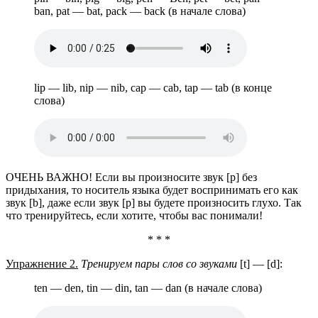
ban, pat — bat, pack — back (в начале слова)
lip — lib, nip — nib, cap — cab, tap — tab (в конце
слова)
ОЧЕНЬ ВАЖНО! Eсли вы произносите звук [p] без
придыхания, то носитель языка будет воспринимать его как
звук [b], даже если звук [p] вы будете произносить глухо. Так
что тренируйтесь, если хотите, чтобы вас понимали!
* * *
Упражнение 2.
Тренируем пары слов со звуками
[t] — [d]:
ten — den, tin — din, tan — dan (в начале слова)