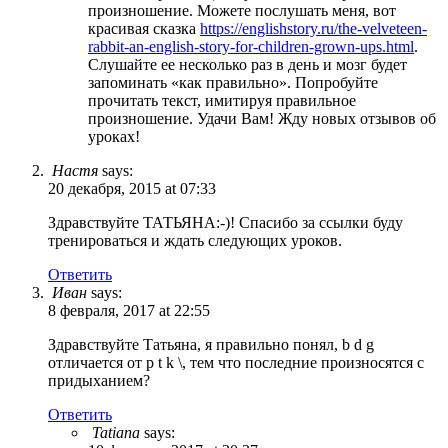
произношение. Можете послушать меня, вот
красивая сказка
https://englishstory.ru/the-velveteen-
rabbit-an-english-story-for-children-grown-ups.html
.
Слушайте ее несколько раз в день и мозг будет
запоминать «как правильно». Попробуйте
прочитать текст, имитируя правильное
произношение. Удачи Вам! Жду новых отзывов об
уроках!
Настя
says:
20 декабря, 2015 at 07:33
Здравствуйте ТАТЬЯНА:-)! Спасибо за ссылки буду
тренироваться и ждать следующих уроков.
Ответить
Иван
says:
8 февраля, 2017 at 22:55
Здравствуйте Татьяна, я правильно понял, b d g
отличается от p t k \, тем что последние произносятся с
придыханием?
Ответить
Tatiana
says: