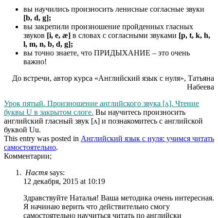
вы научились произносить ленисные согласные звуки
[b, d, g];
вы закрепили произношение пройденных гласных
звуков
[i, e, æ]
в словах с согласными звуками
[p, t, k, h,
l, m, n, b, d, g];
вы точно знаете, что ПРИДЫХАНИЕ – это очень
важно!
До встречи, автор курса «Английский язык с нуля», Татьяна
Набеева
Урок пятый. Произношение английского звука [ʌ]. Чтение
буквы U в закрытом слоге.
Вы научитесь произносить
английский гласный звук [ʌ] и познакомитесь с английской
буквой Uu.
This entry was posted in
Английский язык с нуля: учимся читать
самостоятельно
.
Комментарии;
Настя
says:
12 декабря, 2015 at 10:19
Здравствуйте Наталья! Ваша методика очень интересная.
Я начинаю верить что действительно смогу
самостоятельно научиться читать по английски