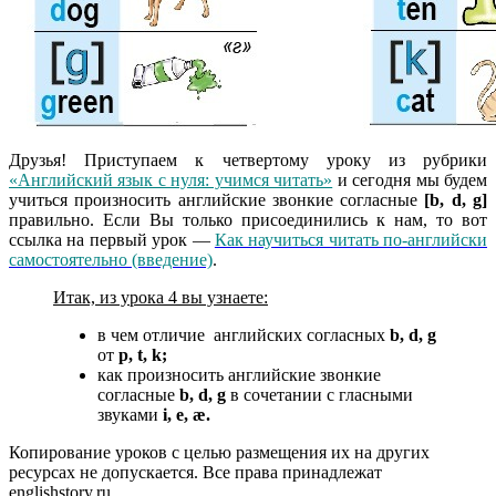
Друзья! Приступаем к четвертому уроку из рубрики
«Английский язык с нуля: учимся читать»
и сегодня мы будем
учиться произносить английские звонкие согласные
[b, d, g]
правильно. Если Вы только присоединились к нам, то вот
ссылка на первый урок —
Как научиться читать по-английски
самостоятельно (введение)
.
Итак, из урока 4 вы узнаете:
в чем отличие английских согласных
b, d, g
от
p, t, k;
как произносить английские звонкие
согласные
b, d, g
в сочетании с гласными
звуками
i, e, æ.
Копирование уроков с целью размещения их на других
ресурсах не допускается. Все права принадлежат
englishstory.ru