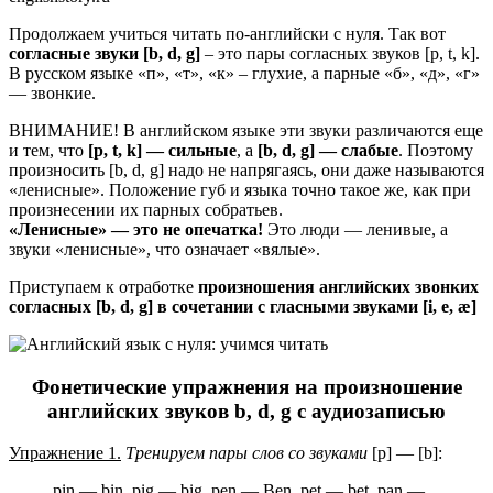
Продолжаем учиться читать по-английски с нуля. Так вот
согласные звуки [b, d, g]
– это пары согласных звуков [p, t, k].
В русском языке «п», «т», «к» – глухие, а парные «б», «д», «г»
— звонкие.
ВНИМАНИЕ! В английском языке эти звуки различаются еще
и тем, что
[p, t, k] — сильные
, а
[b, d, g] — слабые
. Поэтому
произносить [b, d, g] надо не напрягаясь, они даже называются
«ленисные». Положение губ и языка точно такое же, как при
произнесении их парных собратьев.
«Ленисные» — это не опечатка!
Это люди — ленивые, а
звуки «ленисные», что означает «вялые».
Приступаем к отработке
произношения английских звонких
согласных [b, d, g] в сочетании с гласными звуками [i, e, æ]
Фонетические упражнения на произношение
английских звуков b, d, g с аудиозаписью
Упражнение 1.
Тренируем пары слов со звуками
[p] — [b]:
pin — bin, pig — big, pen — Ben, pet — bet, pan —