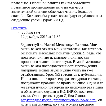
правельно. Особино нравится как вы объясняете
правельное произношение англ звуков что в
значительной степени облегчает чтение. Большое
спасибо! Хотелось бы узнать когда будут опубликованы
следующие уроки? (урок 5 и т д)
Ответить
Tatiana
says:
12 декабря, 2015 at 11:35
Здравствуйте, Настя! Меня зовут Татьяна. Мне
очень важен отклик моих читателей, так хотелось
бы понять, насколько понятны уроки. Я рада, что
пока все понятно и, главное, понятно, как
произносить английские звуки. В моей методике
очень важна последовательность прохождения
материала: новые звуки нужно учить на уже
отработанных. Урок №5 готовится к публикации.
Но вы пока повторите еще раз все уроки сначала,
послушайте правильное произношение. Одни и те
же звуки нужно повторять по несколько раз в день
и обязательно слушая и КОПИРУЯ носителя
языка. Очень рекомендую Дейва Сконда
https://englishstory.ru/pronunciation-sound-ae.html
, он
хоть и американец, но у него очень красивое