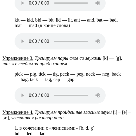
kit — kid, bid — bit, lid — lit, ant — and, bat — bad,
mat — mad (в конце слова)
Упражнение 3.
Тренируем пары слов со звуками
[k] — [g],
также следим за придыханием:
pick — pig, tick — tig, peck — peg, neck — neg, back
— bag, tack — tag, cap — gap
Упражнение 4.
Тренируем пройденные гласные звуки
[i] – [e] –
[æ],
увеличивая раствор рта:
1. в сочетании с «ленисными» [b, d, g]
lid — led — lad