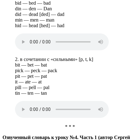
bid — bed — bad
din — den — Dan
did — dead [ded] — dad
min — men — man
hid — head [hed] — had
2. в сочетании с «сильными» [p, t, k]
bit — bet — bat
pick — peck — pack
pit — pet — pat
it — ate — at
pill — pell — pal
tin — ten — tan
* * *
Озвученный словарь к уроку №4. Часть 1 (автор Сергей