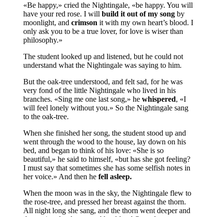
«Be happy,» cried the Nightingale, «be happy. You will
have your red rose. I will
build it out of my song
by
moonlight, and
crimson
it with my own heart’s blood. I
only ask you to be a true lover, for love is wiser than
philosophy.»
The student looked up and lis­tened, but he could not
understand what the Nightingale was saying to him.
But the oak-tree understood, and felt sad, for he was
very fond of the little Nightingale who lived in his
branches. «Sing me one last song,» he
whispered
, «I
will feel lonely without you.» So the Nightingale sang
to the oak-tree.
When she finished her song, the student stood up and
went through the wood to the house, lay down on his
bed, and began to think of his love: «She is so
beautiful,» he said to himself, «but has she got feeling?
I must say that sometimes she has some selfish notes in
her voice.» And then he
fell asleep.
When the moon was in the sky, the Night­ingale flew to
the rose-tree, and pressed her breast against the thorn.
All night long she sang, and the thorn went deeper and