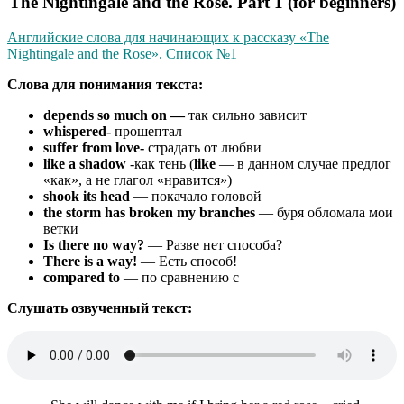
The Nightingale and the Rose. Part 1 (for beginners)
Английские слова для начинающих к рассказу «The
Nightingale and the Rose». Список №1
Слова для понимания текста:
depends so much on —
так сильно зависит
whis­pered-
прошептал
suffer from love-
страдать от любви
like a shadow
-как тень (
like
— в данном случае предлог
«как», а не глагол «нравится»)
shook its head
— покачало головой
the storm has broken my branches
— буря обломала мои
ветки
Is there no way?
— Разве нет способа?
There is a way!
— Есть способ!
compared to
— по сравнению с
Слушать озвученный текст: