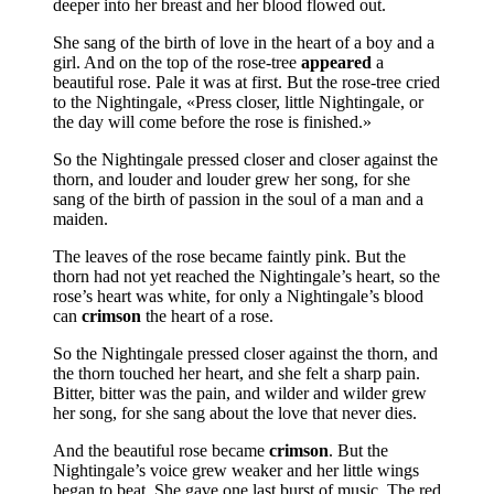
deeper into her breast and her blood flowed out.
She sang of the birth of love in the heart of a boy and a
girl. And on the top of the rose-tree
appeared
a
beautiful rose. Pale it was at first. But the rose-tree cried
to the Nightingale, «Press closer, little Nightingale, or
the day will come be­fore the rose is finished.»
So the Nightingale pressed closer and closer against the
thorn, and louder and louder grew her song, for she
sang of the birth of passion in the soul of a man and a
maiden.
The leaves of the rose became faintly pink. But the
thorn had not yet reached the Nightingale’s heart, so the
rose’s heart was white, for only a Nightingale’s blood
can
crimson
the heart of a rose.
So the Nightingale pressed closer against the thorn, and
the thorn touched her heart, and she felt a sharp pain.
Bitter, bitter was the pain, and wilder and wilder grew
her song, for she sang about the love that never dies.
And the beautiful rose became
crimson
. But the
Nightingale’s voice grew weaker and her little wings
began to beat. She gave one last burst of mu­sic. The red