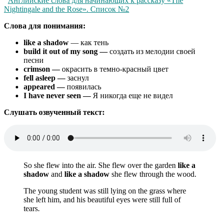
Английские слова для начинающих к рассказу «The
Nightingale and the Rose». Список №2
Слова для понимания:
like a shadow
— как тень
build it out of my song —
создать из мелодии своей
песни
crimson —
окрасить в темно-красный цвет
fell asleep —
заснул
appeared —
появилась
I have never seen —
Я никогда еще не видел
Слушать озвученный текст:
So she flew into the air. She flew over the garden
like a
shadow
and
like a shadow
she flew through the wood.
The young student was still lying on the grass where
she left him, and his beautiful eyes were still full of
tears.