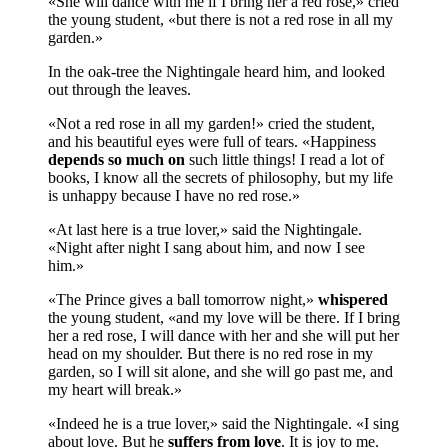
«She will dance with me if I bring her a red rose,» cried
the young student, «but there is not a red rose in all my
gar­den.»
In the oak-tree the Nightingale heard him, and looked
out through the leaves.
«Not a red rose in all my garden!» cried the student,
and his beautiful eyes were full of tears. «Happiness
depends so much on
such little things! I read a lot of
books, I know all the secrets of philosophy, but my life
is unhappy because I have no red rose.»
«At last here is a true lover,» said the Nightin­gale.
«Night after night I sang about him, and now I see
him.»
«The Prince gives a ball tomorrow night,»
whis­pered
the young student, «and my love will be there. If I bring
her a red rose, I will dance with her and she will put her
head on my shoul­der. But there is no red rose in my
garden, so I will sit alone, and she will go past me, and
my heart will break.»
«Indeed he is a true lover,» said the Nightin­gale. «I sing
about love. But he
suffers from love
. It is joy to me.