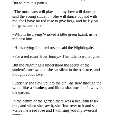
But to him it is pain.»
«The musicians will play, and my love will dance,»
said the young student. «She will dance but not with
me, for I have no red rose to give her,» and he lay on
the grass and cried.
«Why is he crying?» asked a little green lizard, as he
ran past him.
«He is crying for a red rose,» said the Nightin­gale.
«For a red rose? How funny.» The little lizard laughed.
But the Nightingale understood the secret of the
student’s sorrow, and she sat silent in the oak-tree, and
thought about love.
Suddenly she flew up into the air. She flew through the
wood
like a shadow
, and
like a shadow
she flew over
the gar­den
.
In the centre of the garden there was a beauti­ful rose-
tree, and when she saw it, she flew over to it and said,
«Give me a red rose and I will sing you my sweetest
song.»