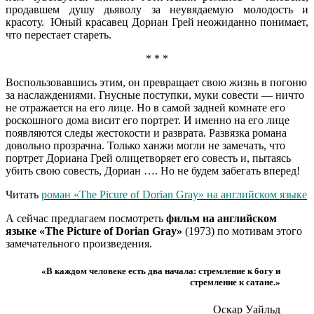
продавшем душу дьяволу за неувядаемую молодость и
красоту. Юный красавец Дориан Грей неожиданно понимает,
что перестает стареть.
* * *
Воспользовавшись этим, он превращает свою жизнь в погоню
за наслаждениями. Гнусные поступки, муки совести — ничто
не отражается на его лице. Но в самой задней комнате его
роскошного дома висит его портрет. И именно на его лице
появляются следы жестокости и разврата. Развязка романа
довольно прозрачна. Только ханжи могли не замечать, что
портрет Дориана Грей олицетворяет его совесть и, пытаясь
убить свою совесть, Дориан …. Но не будем забегать вперед!
Читать
роман «The Picure of Dorian Gray» на английском языке
А сейчас предлагаем посмотреть
фильм на английском
языке «The Picture of Dorian Gray»
(1973) по мотивам этого
замечательного произведения.
«В каждом человеке есть два начала: стремление к богу и
стремление к сатане.»
Оскар Уайльд