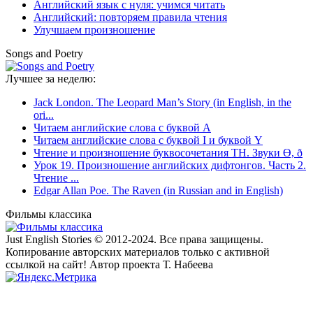
Английский язык с нуля: учимся читать
Английский: повторяем правила чтения
Улучшаем произношение
Songs and Poetry
Лучшее за неделю:
Jack London. The Leopard Man’s Story (in English, in the
ori...
Читаем английские слова с буквой A
Читаем английские слова с буквой I и буквой Y
Чтение и произношение буквосочетания TH. Звуки Ө, ð
Урок 19. Произношение английских дифтонгов. Часть 2.
Чтение ...
Edgar Allan Poe. The Raven (in Russian and in English)
Фильмы классика
Just English Stories © 2012-2024. Все права защищены.
Копирование авторских материалов только с активной
ссылкой на сайт! Автор проекта Т. Набеева