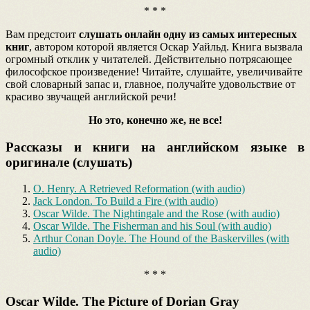
* * *
Вам предстоит
слушать онлайн одну из самых интересных
книг
, автором которой является Оскар Уайльд. Книга вызвала
огромный отклик у читателей. Действительно потрясающее
философское произведение! Читайте, слушайте, увеличивайте
свой словарный запас и, главное, получайте удовольствие от
красиво звучащей английской речи!
Но это, конечно же, не все!
Рассказы и книги на английском языке в
оригинале (слушать)
O. Henry. A Retrieved Reformation (with audio)
Jack London. To Build a Fire (with audio)
Oscar Wilde. The Nightingale and the Rose (with audio)
Oscar Wilde. The Fisherman and his Soul (with audio)
Arthur Conan Doyle. The Hound of the Baskervilles (with
audio)
* * *
Oscar Wilde. The Picture of Dorian Gray