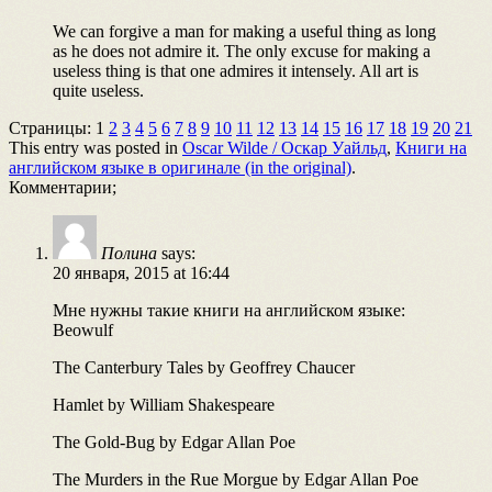
We can forgive a man for making a useful thing as long
as he does not admire it. The only excuse for making a
useless thing is that one admires it intensely. All art is
quite useless.
Страницы:
1
2
3
4
5
6
7
8
9
10
11
12
13
14
15
16
17
18
19
20
21
This entry was posted in
Oscar Wilde / Оскар Уайльд
,
Книги на
английском языке в оригинале (in the original)
.
Комментарии;
Полина
says:
20 января, 2015 at 16:44
Мне нужны такие книги на английском языке:
Beowulf
The Canterbury Tales by Geoffrey Chaucer
Hamlet by William Shakespeare
The Gold-Bug by Edgar Allan Poe
The Murders in the Rue Morgue by Edgar Allan Poe