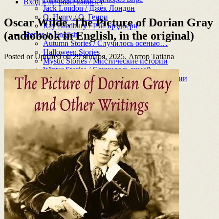
Вход в личный кабинет
Jack London / Джек Лондон
O. Henry / О. Генри
Oscar Wilde. The Picture of Dorian Gray
Ray Bradbury / Рэй Брэдбери
(audiobook in English, in the original)
Stories in English
Autumn Stories / Случилось осенью…
Halloween Stories
Posted or Updated on
29 января, 2025
. Автор
Tatiana
Mystic Stories / Мистические истории
Winter Stories / Случилось зимой…
Christmas Stories / Рождественские истории
Funny Stories/ Смешные истории