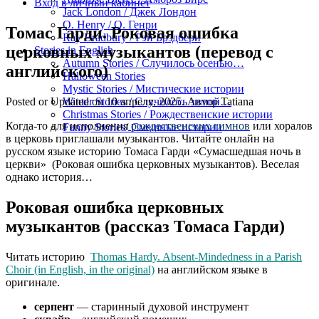
Вход в личный кабинет
Jack London / Джек Лондон
O. Henry / О. Генри
Томас Гарди. Роковая ошибка
Ray Bradbury / Рэй Брэдбери
церковных музыкантов (перевод с
Stories in English
Autumn Stories / Случилось осенью…
английского)
Halloween Stories
Mystic Stories / Мистические истории
Posted or Updated on
10 апреля, 2025
. Автор
Tatiana
Winter Stories / Случилось зимой…
Christmas Stories / Рождественские истории
Когда-то для исполнения
рождественских гимнов
или хоралов
Funny Stories/ Смешные истории
в церковь приглашали музыкантов. Читайте онлайн на
русском языке историю Томаса Гарди «Сумаcшедшая ночь в
церкви» (Роковая ошибка церковных музыкантов). Веселая
однако история…
Роковая ошибка церковных
музыкантов (рассказ Томаса Гарди)
Читать историю
Thomas Hardy. Absent-Mindedness in a Parish
Choir (in English, in the original)
на английском языке в
оригинале.
серпент
— старинный духовой инструмент