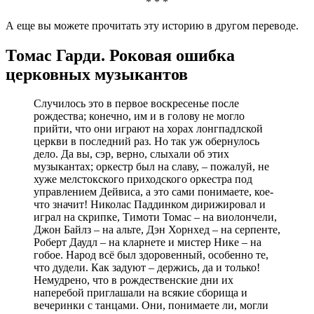
* * *
А еще вы можете прочитать эту историю в другом переводе.
Томас Гарди. Роковая ошибка
церковных музыкантов
Случилось это в первое воскресенье после
рождества; конечно, им и в голову не могло
прийти, что они играют на хорах лонгпадлской
церкви в последний раз. Но так уж обернулось
дело. Да вы, сэр, верно, слыхали об этих
музыкантах; оркестр был на славу, – пожалуй, не
хуже мелстокского приходского оркестра под
управлением Дейвиса, а это сами понимаете, кое-
что значит! Николас Паддинком дирижировал и
играл на скрипке, Тимоти Томас – на виолончели,
Джон Байлз – на альте, Дэн Хорнхед – на серпенте,
Роберт Даудл – на кларнете и мистер Нике – на
гобое. Народ всё был здоровенный, особенно те,
что дудели. Как задуют – держись, да и только!
Немудрено, что в рождественские дни их
наперебой приглашали на всякие сборища и
вечеринки с танцами. Они, понимаете ли, могли