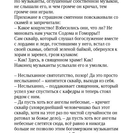
Но музыканты, оглушенные собственной музыкой,
не слышали его, и чем громче он кричал, тем
громче они играли.
Прихожане в страшном смятении повскакивали со
скамей и запричитали:
– Какое кощунство! Взбесились они, что ли? Не
миновать нам участи Содома и Гоморры!!
Сам сквайр, который слушал богослужение вместе
с лордами и леди, гостившими у него, встал со
своей скамьи, обитой зеленой байкой, обернулся к
хорам и заревел, грозя кулаком:
– Как! Здесь, в священном храме! Как!
Наконец музыканты услыхали его и умолкли.
– Неслыханное святотатство, позор! Да это просто
неслыханно! – кипятится сквайр, выходя из себя.
– Неслыханно, – поддакивает священник, который
успел уже спуститься с кафедры и теперь стоял
рядом с ним.
– Да пусть хоть все ангелы небесные, – кричит
сквайр (зловреднейший человечишко был этот
сквайр, хотя на этот раз по чистой случайности он
ратовал за божье дело), – да пусть хоть все ангелы
небесные слетятся сюда, всё равно я никогда
больше не позволю этим богомерзким музыкантам