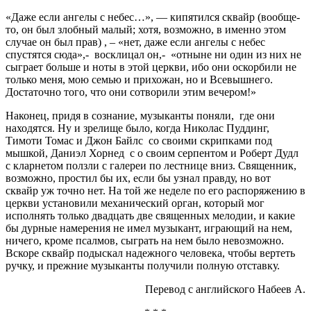
«Даже если ангелы с небес…», — кипятился сквайр (вообще-
то, он был злобный малый; хотя, возможно, в именно этом
случае он был прав) , – «нет, даже если ангелы с небес
спустятся сюда»,- восклицал он,- «отныне ни один из них не
сыграет больше и ноты в этой церкви, ибо они оскорбили не
только меня, мою семью и прихожан, но и Всевышнего.
Достаточно того, что они сотворили этим вечером!»
Наконец, придя в сознание, музыканты поняли, где они
находятся. Ну и зрелище было, когда Николас Пуддинг,
Тимоти Томас и Джон Байлс со своими скрипками под
мышкой, Даниэл Хорнед с о своим серпентом и Роберт Дудл
с кларнетом ползли с галереи по лестнице вниз. Священник,
возможно, простил бы их, если бы узнал правду, но вот
сквайр уж точно нет. На той же неделе по его распоряжению в
церкви установили механический орган, который мог
исполнять только двадцать две священных мелодии, и какие
бы дурные намерения не имел музыкант, играющий на нем,
ничего, кроме псалмов, сыграть на нем было невозможно.
Вскоре сквайр подыскал надежного человека, чтобы вертеть
ручку, и прежние музыканты получили полную отставку.
Перевод с английского Набеев А.