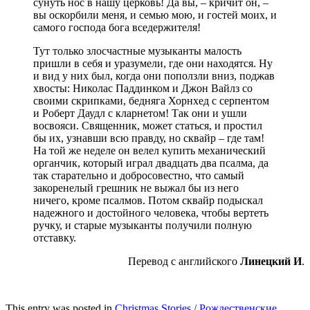
сунуть нос в нашу церковь! Да вы, – кричит он, –
вы оскорбили меня, и семью мою, и гостей моих, и
самого господа бога вседержителя!
Тут только злосчастные музыканты малость
пришли в себя и уразумели, где они находятся. Ну
и вид у них был, когда они поползли вниз, поджав
хвосты: Николас Паддинком и Джон Вайлз со
своими скрипками, бедняга Хорнхед с серпентом
и Роберт Даудл с кларнетом! Так они и ушли
восвояси. Священник, может статься, и простил
бы их, узнавши всю правду, но сквайр – где там!
На той же неделе он велел купить механический
органчик, который играл двадцать два псалма, да
так старательно и добросовестно, что самый
закоренелый грешник не выжал бы из него
ничего, кроме псалмов. Потом сквайр подыскал
надежного и достойного человека, чтобы вертеть
ручку, и старые музыканты получили полную
отставку.
Перевод с английского
Линецкий И
.
This entry was posted in
Christmas Stories / Рождественские