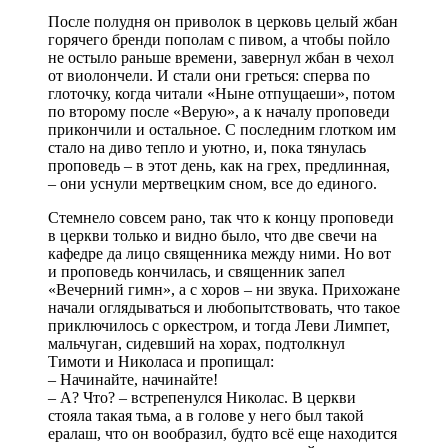
После полудня он приволок в церковь целый жбан
горячего бренди пополам с пивом, а чтобы пойло
не остыло раньше времени, завернул жбан в чехол
от виолончели. И стали они греться: сперва по
глоточку, когда читали «Ныне отпущаеши», потом
по второму после «Верую», а к началу проповеди
прикончили и остальное. С последним глотком им
стало на диво тепло и уютно, и, пока тянулась
проповедь – в этот день, как на грех, предлинная,
– они уснули мертвецким сном, все до единого.
Стемнело совсем рано, так что к концу проповеди
в церкви только и видно было, что две свечи на
кафедре да лицо священника между ними. Но вот
и проповедь кончилась, и священник запел
«Вечерний гимн», а с хоров – ни звука. Прихожане
начали оглядываться и любопытствовать, что такое
приключилось с оркестром, и тогда Леви Лимпет,
мальчуган, сидевший на хорах, подтолкнул
Тимоти и Николаса и пропищал:
– Начинайте, начинайте!
– А? Что? – встрепенулся Николас. В церкви
стояла такая тьма, а в голове у него был такой
ералаш, что он вообразил, будто всё еще находится