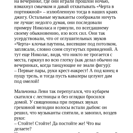
на вечеринке, где они играли прошлой ночью,
взмахнул смычком и давай отхватывать «Черта в
портняжной» – излюбленную тогда в наших краях
джигу. Остальные музыканты соображали ничуть
не лучше: недолго думая, они последовали
примеру Николаса и грянули, по всегдашнему
своему обыкновению, изо всех сил. Они так
усердствовали, что от оглушительных звуков
«Черта» клочья паутины, висевшие под потолком,
заплясали, словно сонм спугнутых привидений. А
тут еще Николас, видя, что никто не трогается с
места, гаркнул во всю глотку (как делал обычно на
вечеринках, когда танцующие не знали фигур):
– Первые пары, руки крест-накрест! А под конец я
пущу трель, и тогда пусть кавалеры целуют дам
под омелой!
Мальчонка Леви так перепугался, что кубарем
скатился с лестницы и без оглядки бросился
домой. У священника при первых звуках
греховной мелодии волосы встали дыбом: он
решил, что музыканты спятили, и завопил, воздев
руки:
– Стойте! Стойте! Да постойте же! Что вы
делаете?