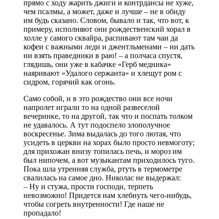
прямо с ходу жарить джиги и контрдансы не хуже,
чем псалмы, а может, даже и лучше – не в обиду
им будь сказано. Словом, бывало и так, что вот, к
примеру, исполняют они рождественский хорал в
холле у самого сквайра, распивают там чаи да
кофеи с важными леди и джентльменами – ни дать
ни взять праведники в раю! – а полчаса спустя,
глядишь, они уже в кабачке «Герб медника»
наяривают «Удалого сержанта» и хлещут ром с
сидром, горячий как огонь.
Само собой, и в это рождество они все ночи
напролет играли то на одной развеселой
вечеринке, то на другой, так что и поспать толком
не удавалось. А тут подоспело злополучное
воскресенье. Зима выдалась до того лютая, что
усидеть в церкви на хорах было просто невмоготу;
для прихожан внизу топилась печь, и мороз им
был нипочем, а вот музыкантам приходилось туго.
Пока шла утренняя служба, ртуть в термометре
свалилась на самое дно. Николас не выдержал:
– Ну и стужа, прости господи, терпеть
невозможно! Придется нам хлебнуть чего-нибудь,
чтобы согреть внутренности! Где наше не
пропадало!