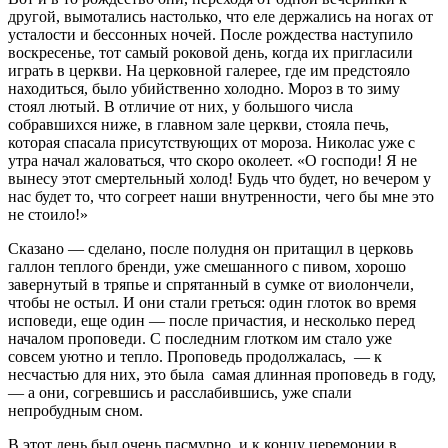
другой, вымотались настолько, что еле держались на ногах от
усталости и бессонных ночей. После рождества наступило
воскресенье, тот самый роковой день, когда их пригласили
играть в церкви. На церковной галерее, где им предстояло
находиться, было убийственно холодно. Мороз в то зиму
стоял лютый. В отличие от них, у большого числа
собравшихся ниже, в главном зале церкви, стояла печь,
которая спасала присутствующих от мороза. Николас уже с
утра начал жаловаться, что скоро околеет. «О господи! Я не
вынесу этот смертельный холод! Будь что будет, но вечером у
нас будет то, что согреет наши внутренности, чего бы мне это
не стоило!»
Сказано — сделано, после полудня он притащил в церковь
галлон теплого бренди, уже смешанного с пивом, хорошо
завернутый в тряпье и спрятанный в сумке от виолончели,
чтобы не остыл. И они стали греться: один глоток во время
исповеди, еще один — после причастия, и несколько перед
началом проповеди. С последним глотком им стало уже
совсем уютно и тепло. Проповедь продолжалась, — к
несчастью для них, это была самая длинная проповедь в году,
— а они, согревшись и расслабившись, уже спали
непробудным сном.
В этот день был очень пасмурно, и к концу церемонии в