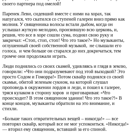
своего партнера под омелой!
Паренек Леви, сидевший вместе с ними на хорах, так
напугался, что скатился со ступеней галереи вниз прямо как
молния. У священника волосы встали дыбом, когда он
услышал жуткую мелодию, пронзившую всю церковь, и,
решив, что все в хоре сошли сума, поднял свою руку и
закричал: «Стоп, стоп, стоп! Что это такое?» Но музыканты,
оглушенный своей собственной музыкой, не слышали его
голоса, и чем больше он старался до них докричаться, тем
громче они продолжали играть.
Люди поднялись со своих скамей, удивляясь и глядя в землю,
говорили: «Что они подразумевают под этой выходкой? Это
просто Содом и Гоморра!» Потом сквайр поднялся со своей
скамьи, обитой зеленым сукном, на которой слушал
проповедь в окружении лордов и леди, и пошел к галерее,
тряся кулаком в сторону хоров и приговаривая: «Что
происходит? В этом священном здании! Что это такое?!» В
конце концов, музыканты обратили на это внимание, и
стихли.
«Больше таких отвратительных вещей – никогда!» — все
повторял сквайр, который все не мог успокоиться. «Никогда!»
— вторил ему священник, вставший за его спиной.