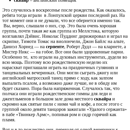
сквайр
– английский помещик
Это случилось в воскресенье после рождества. Как оказалось,
ребята тогда играли в Лонпулской церкви последний раз. На
тот момент они и не думали, что все обернется именно так.
Вы, верно, слышали о них, сэр. Это была очень хорошая
группа, почти такая же как группа из Меллстока, которую
возглавлял Дэйвис. Николас Пуддинг дирижировал и играл на
скрипке, Тимоти Томас на виолончели, Джон Байлс на альте,
Даниэл Хорнед — на
серпенте
, Роберт Дудл — на кларнете, а
Мистер Никс — на гобое. Все они были здоровенные парни.
Особенно те, кто играли на духовых инструментах, дудели во
всю мощь. Поэтому всю рождественскую неделю их
нарасхват приглашали играть на праздничных гуляниях и
танцевальных вечеринках. Они могли сыграть джигу или
английский матросский танец прямо с ходу, как залпом
выпалить псалом, а возможно даже лучше, не в обиду им
будет сказано. Пора была напряженная. Случалось так, что
полчаса они играли рождественские гимны для леди и
джентльменов в большом зале дома местного
сквайра
и
скромно как святые пили с ними чай и кофе, а после этого с
группой около девяти танцоров зажигали «Удалого сержанта»
в пабе «Твинкер Армс», попивая ром и сидр горячий как
пламя.
Вот и в то рождество они, переходя от одной вечеринки к