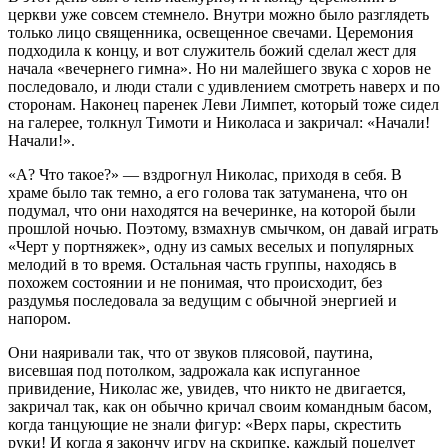
церкви уже совсем стемнело. Внутри можно было разглядеть
только лицо священника, освещенное свечами. Церемония
подходила к концу, и вот служитель божий сделал жест для
начала «вечернего гимна». Но ни малейшего звука с хоров не
последовало, и люди стали с удивлением смотреть наверх и по
сторонам. Наконец паренек Леви Лимпет, который тоже сидел
на галерее, толкнул Тимоти и Николаса и закричал: «Начали!
Начали!».
«А? Что такое?» — вздрогнул Николас, приходя в себя. В
храме было так темно, а его голова так затуманена, что он
подумал, что они находятся на вечеринке, на которой были
прошлой ночью. Поэтому, взмахнув смычком, он давай играть
«Черт у портняжек», одну из самых веселых и популярных
мелодий в то время. Остальная часть группы, находясь в
похожем состоянии и не понимая, что происходит, без
раздумья последовала за ведущим с обычной энергией и
напором.
Они наяривали так, что от звуков плясовой, паутина,
висевшая под потолком, задрожала как испуганное
привидение, Николас же, увидев, что никто не двигается,
закричал так, как он обычно кричал своим командным басом,
когда танцующие не знали фигур: «Верх пары, скрестить
руки! И когда я закончу игру на скрипке, каждый поцелует