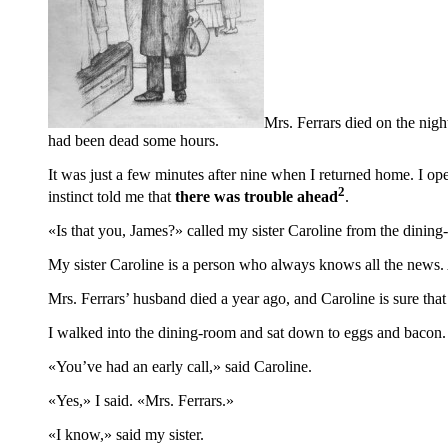
Mrs. Ferrars died on the nigh
had been dead some hours.
It was just a few minutes after nine when I re­turned home. I op
2
instinct told me that
there was trouble ahead
.
«Is that you, James?» called my sister Caroline from the dining
My sister Caroline is a person who always knows all the news.
Mrs. Ferrars’ husband died a year ago, and Caroline is sure that
I walked into the dining-room and sat down to eggs and bacon.
«You’ve had an early call,» said Caroline.
«Yes,» I said. «Mrs. Ferrars.»
«I know,» said my sister.