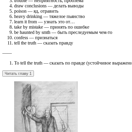
trouble — неприятность, проблема
draw conclusions — делать выводы
poison — яд, отравить
heavy drinking — тяжелое пьянство
learn it from — узнать это от…
take by mistake — принять по ошибке
be haunted by smth — быть преследуемым чем-то
confess — признаться
tell the truth — сказать правду
——
To tell the truth — сказать по правде (устойчивое выражен
Читать главу 1