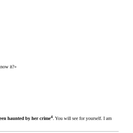
know it?»
4
been haunted by her crime
. You will see for yourself. I am