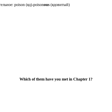
льное: poison (яд)-poison
ous
(ядовитый)
Which of them have you met in Chapter 1?