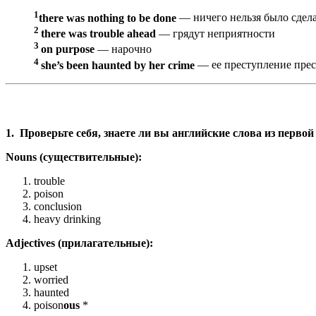
1
there was nothing to be done
— ничего нельзя было сдел
2
there was trouble ahead
— грядут неприятности
3
on purpose
— нарочно
4
she’s been haunted by her crime
— ее преступление прес
1. Проверьте себя, знаете ли вы английские слова из первой
Nouns (существительные):
trouble
poison
conclusion
heavy drinking
Adjectives (прилагательные):
upset
worried
haunted
poison
ous
*