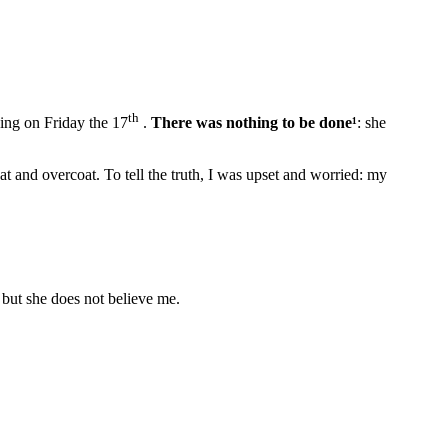
th
­ing on Friday the 17
.
There was nothing to be done
¹
: she
t and over­coat. To tell the truth, I was upset and worried: my
 but she does not be­lieve me.