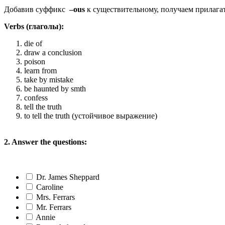
Добавив суффикс
–ous
к существительному, получаем прилагате
Verbs (глаголы):
die of
draw a conclusion
poison
learn from
take by mistake
be haunted by smth
confess
tell the truth
to tell the truth (устойчивое выражение)
2. Answer the questions:
Dr. James Sheppard
Caroline
Mrs. Ferrars
Mr. Ferrars
Annie