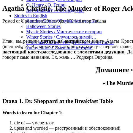
O. Henry / О. Генри
Agatha Christie. The Murder of Roger Ack
Ray Bradbury / Рэй Брэдбери
Stories in English
Posted or Updated on
23 ноября, 2024
. Автор
Tatiana
Autumn Stories / Случилось осенью…
Halloween Stories
Mystic Stories / Мистические истории
Winter Stories / Случилось зимой…
Итак, вы решили
читать на английском
книгу Агаты Крист
Christmas Stories / Рождественские истории
(intermediate). Вы можете начать читать книгу с первой гла
Funny Stories/ Смешные истории
настоящий квест-расследование с элементами дедукции.
Дав
говорит само название. Эх, жаль…. Роджера Экройда.
Домашнее ч
«The Murder
Глава 1. Dr. Sheppard at the Breakfast Table
Words to learn for Chapter 1:
die of — умереть от
upset and worried — расстроенный и обеспокоенный