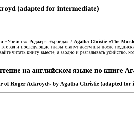
royd (adapted for intermediate)
и «Убийство Роджера Экройда» /
Agatha Christie «The Murd
вы, вторая и последующие главы станут доступны после подпис
айте читать книгу вместе, а заодно и разгадывать убийство, к
тение на английском языке по книге А
 of Roger Ackroyd» by Agatha Christie (adapted for i