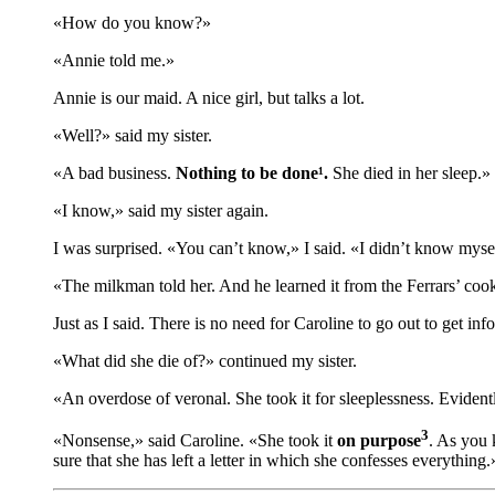
«How do you know?»
«Annie told me.»
Annie is our maid. A nice girl, but talks a lot.
«Well?» said my sister.
«A bad business.
Nothing to be done
¹
.
She died in her sleep.»
«I know,» said my sister again.
I was surprised. «You can’t know,» I said. «I didn’t know mys
«The milkman told her. And he learned it from the Ferrars’ coo
Just as I said. There is no need for Caroline to go out to get in
«What did she die of?» continued my sister.
«An overdose of veronal. She took it for sleeplessness. Eviden
3
«Nonsense,» said Caroline. «She took it
on purpose
. As you 
sure that she has left a letter in which she confesses everything.