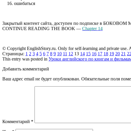
ошибаться
Закрытый контент сайта, доступен по подписке в БОКОВОМ
CONTINUE READING THE BOOK —
Chapter 14
© Copyright EnglishStory.ru. Only for self-learning and private use. Al
Страницы:
1
2
3
4
5
6
7
8
9
10
11
12
13
14
15
16
17
18
19
20
21
2
This entry was posted in
Уроки английского по книгам и фильма
Добавить комментарий
Ваш адрес email не будет опубликован.
Обязательные поля пом
Комментарий
*