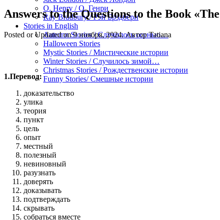
O. Henry / О. Генри
Answers to the Questions to the Book «Th
Ray Bradbury / Рэй Брэдбери
Stories in English
Posted or Updated on
9 ноября, 2024
. Автор
Tatiana
Autumn Stories / Случилось осенью…
Halloween Stories
Mystic Stories / Мистические истории
Winter Stories / Случилось зимой…
Christmas Stories / Рождественские истории
1.Перевод:
Funny Stories/ Смешные истории
доказательство
улика
теория
пункт
цель
опыт
местный
полезный
невиновный
разузнать
доверять
доказывать
подтверждать
скрывать
собраться вместе