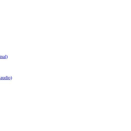
inal)
 audio)