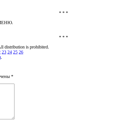
* * *
 МЕНЮ.
* * *
l distribution is prohibited.
2
23
24
25
26
м
.
ечены
*