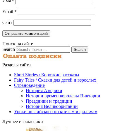
Имя
*
Email
*
Сайт
Поиск на сайте
Search
Разделы сайта
Short Stories / Короткие рассказы
Fairy Tales / Cказки для детей и взрослых
Страноведение
История Америки
Истории времен королевы Виктории
Праздники и традиции
История Великобритании
Уроки английского по книгам и фильмам
Лучшее из классики